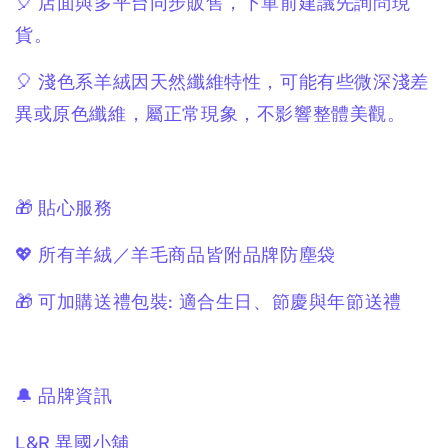
🎈 店面與多平台同步販售，下單前建議先詢問現
貨。
🎈 淺色系羊絨因天然纖維特性，可能有些微深淺差
異或原色纖維，屬正常現象，不影響整體美觀。
🎁 貼心服務
💖 所有羊絨／羊毛商品皆附品牌防塵袋
🎁 可加購送禮包裝: 適合生日、節慶與年節送禮
🔔 品牌資訊
L&R 異國小舖