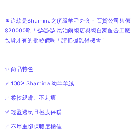
🐐這款是Shamina之頂級羊毛外套 - 百貨公司售價
$20000喲！😱😱😱 尼泊爾總店與總自家配合工廠
包貨才有的批發價喲！請把握難得機會！
✨ 商品特色
✅ 100% Shamina 幼羊羊絨
✅ 柔軟親膚、不刺癢
✅ 輕盈透氣且極度保暖
✅ 不厚重卻保暖度極佳