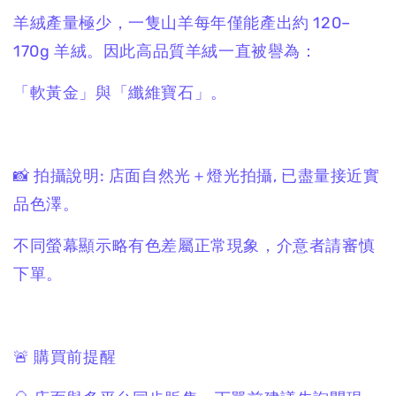
羊絨產量極少，一隻山羊每年僅能產出約 120–
170g 羊絨。因此高品質羊絨一直被譽為：
「軟黃金」與「纖維寶石」。
📸 拍攝說明: 店面自然光＋燈光拍攝, 已盡量接近實
品色澤。
不同螢幕顯示略有色差屬正常現象，介意者請審慎
下單。
🚨 購買前提醒