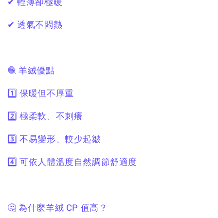
✔ 輕薄卻極暖
✔ 透氣不悶熱
🧶 羊絨優點
1️⃣ 保暖但不厚重
2️⃣ 極柔軟、不刺癢
3️⃣ 不易變形、較少起皺
4️⃣ 可依人體溫度自然調節舒適度
🤔 為什麼羊絨 CP 值高？