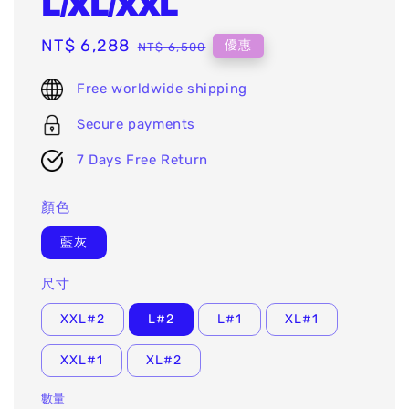
L/XL/XXL
Sale
NT$ 6,288
Regular
優惠
NT$ 6,500
price
price
Free worldwide shipping
Secure payments
7 Days Free Return
顏色
藍灰
尺寸
XXL#2
L#2
L#1
XL#1
XXL#1
XL#2
數量