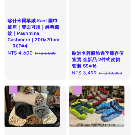
喀什米爾羊絨 Kani 圍巾
披肩｜雙面可用｜經典織
紋｜Pashmina
Cashmere｜200×70cm
｜RKF#4
Sale
NT$ 4,600
Regular
歐洲名牌服飾過季庫存便
NT$ 6,800
宜賣 全新品 2件式皮裙
price
price
套裝 SS#16
Sale
NT$ 3,499
Regular
NT$ 38,000
price
price
優惠
優惠