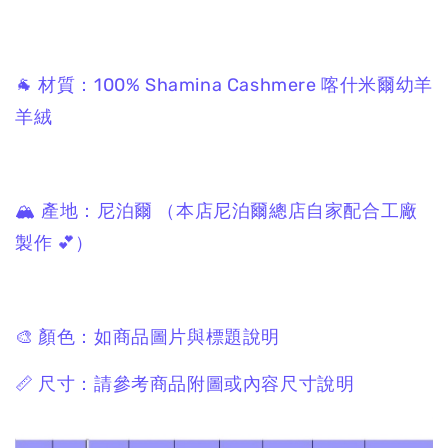
🐐 材質：100% Shamina Cashmere 喀什米爾幼羊
羊絨
🏔 產地：尼泊爾 （本店尼泊爾總店自家配合工廠
製作 💕）
🎨 顏色：如商品圖片與標題說明
📏 尺寸：請參考商品附圖或內容尺寸說明