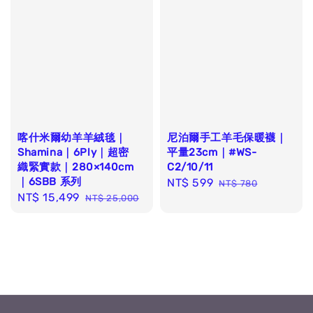
喀什米爾幼羊羊絨毯｜
尼泊爾手工羊毛保暖襪｜
Shamina｜6Ply｜超密
平量23cm｜#WS-
織緊實款｜280×140cm
C2/10/11
｜6SBB 系列
Sale
NT$ 599
Regular
NT$ 780
Sale
NT$ 15,499
Regular
NT$ 25,000
price
price
price
price