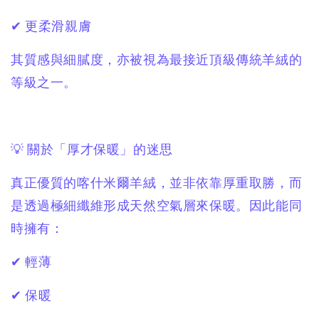
✔ 更柔滑親膚
其質感與細膩度，亦被視為最接近頂級傳統羊絨的
等級之一。
💡 關於「厚才保暖」的迷思
真正優質的喀什米爾羊絨，並非依靠厚重取勝，而
是透過極細纖維形成天然空氣層來保暖。因此能同
時擁有：
✔ 輕薄
✔ 保暖