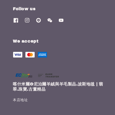
Follow us
We accept
喀什米爾&尼泊爾羊絨與羊毛製品.波斯地毯 | 翡
翠.珠寶.古董精品
本店地址