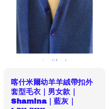
1
/
8
喀什米爾幼羊羊絨帶扣外
套型毛衣｜男女款｜
Shamina｜藍灰｜