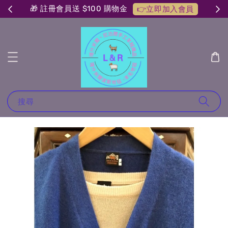
🎁 註冊會員送 $100 購物金
👉立即加入會員
搜尋