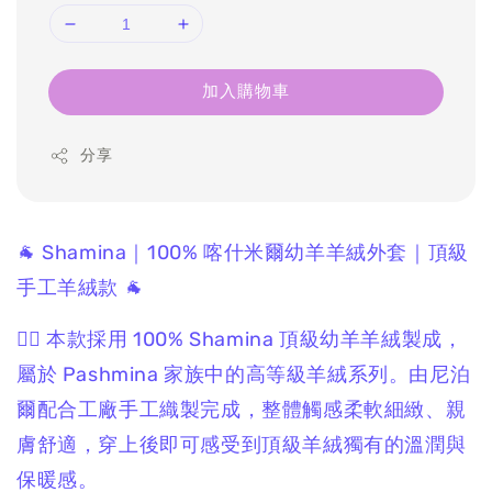
加入購物車
分享
🐐 Shamina｜100% 喀什米爾幼羊羊絨外套｜頂級
手工羊絨款 🐐
❤️‍🔥 本款採用 100% Shamina 頂級幼羊羊絨製成，
屬於 Pashmina 家族中的高等級羊絨系列。由尼泊
爾配合工廠手工織製完成，整體觸感柔軟細緻、親
膚舒適，穿上後即可感受到頂級羊絨獨有的溫潤與
保暖感。