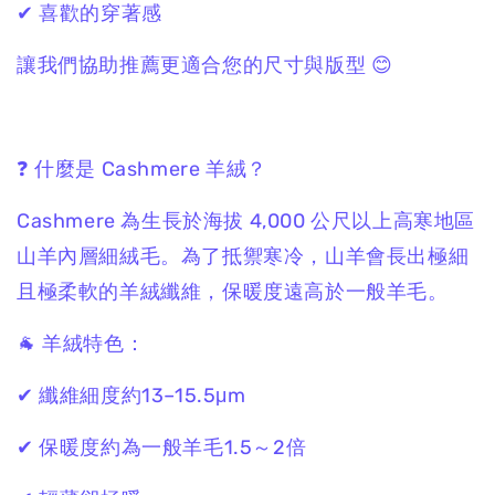
✔ 喜歡的穿著感
讓我們協助推薦更適合您的尺寸與版型 😊
❓ 什麼是 Cashmere 羊絨？
Cashmere 為生長於海拔 4,000 公尺以上高寒地區
山羊內層細絨毛。為了抵禦寒冷，山羊會長出極細
且極柔軟的羊絨纖維，保暖度遠高於一般羊毛。
🐐 羊絨特色：
✔ 纖維細度約13–15.5μm
✔ 保暖度約為一般羊毛1.5～2倍