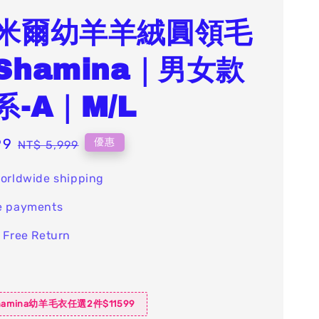
米爾幼羊羊絨圓領毛
Shamina｜男女款
系-A｜M/L
99
Regular
優惠
NT$ 5,999
price
orldwide shipping
e payments
 Free Return
amina幼羊毛衣任選2件$11599