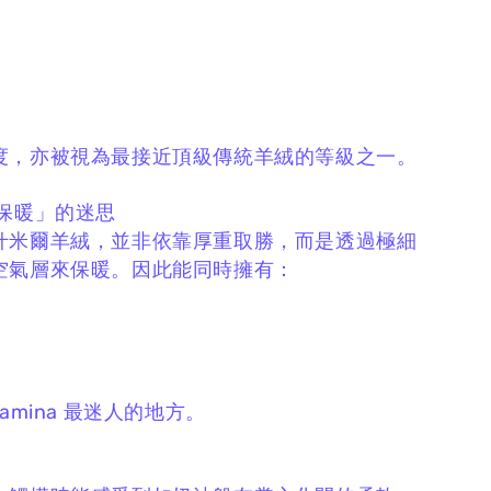
度，
亦被視為最接近頂級傳統羊絨的等級之一。
才保暖」的迷思
什米爾羊絨，
並非依靠厚重取勝，
而是透過極細
空氣層來保暖。
因此能同時擁有：
amina 最迷人的地方。