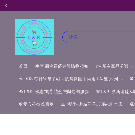
搜尋
首頁
🎁 官網會員優惠與購物須知
👉 所有產品分類
🧣L&R-喀什米爾羊絨 - 披肩與圍巾兩用 I 斗篷 系列

🎁 L&R-優惠加購 禮盒袋與包裝服務
🤎L&R-波斯地毯
💖愛心公益義賣💖
🙏 感謝沈斻&郭子老師來訪本店
