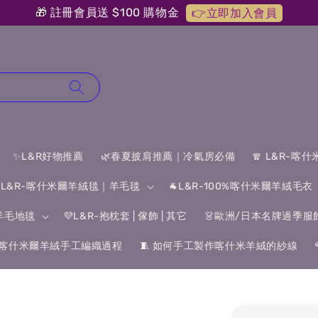
🎁 註冊會員送 $100 購物金
👉立即加入會員
✨L&R好物推薦
🌿春夏披肩推薦｜冷氣房必備
🧣 L&R-喀
 L&R-喀什米爾羊絨毯｜羊毛毯
🐐L&R-100%喀什米爾羊絨毛衣
&羊毛地毯
💜L&R-抱枕套 | 傢飾 | 其它
👗歐洲/日本名牌過季服
喀什米爾羊絨手工編織過程
🧵 如何手工製作喀什米羊絨的紗線