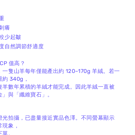
厚重
不刺癢
、較少起皺
體溫度自然調節舒適度
 CP 值高？
，
一隻山羊每年僅能產出約 120–170g 羊絨。
若一
約 340g，
隻羊數年累積的羊絨才能完成。
因此羊絨一直被
金」與「纖維寶石」。
燈光拍攝，
已盡量接近實品色澤。
不同螢幕顯示
常現象，
下單。