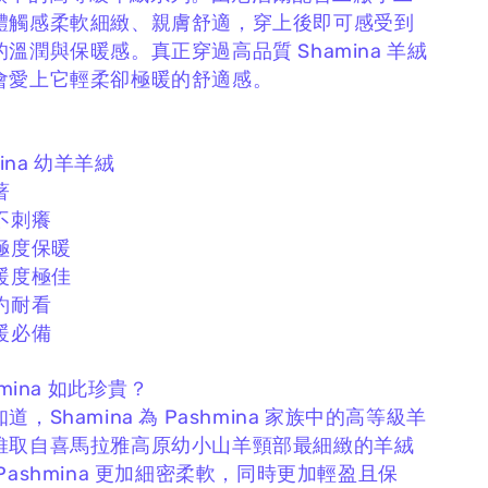
體觸感柔軟細緻、親膚舒適，
穿上後即可感受到
的溫潤與保暖感。
真正穿過高品質 Shamina 羊絨
會愛上它輕柔卻極暖的舒適感。
mina 幼羊羊絨
著
不刺癢
極度保暖
暖度極佳
約耐看
暖必備
amina 如此珍貴？
知道，
Shamina 為 Pashmina 家族中的高等級羊
維取自喜馬拉雅高原幼小山羊頸部最細緻的羊絨
Pashmina 更加細密柔軟，
同時更加輕盈且保