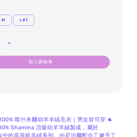
M
L#1
加入購物車
na｜100% 喀什米爾幼羊羊絨毛衣｜男女皆可穿 🐐
用 100% Shamina 頂級幼羊羊絨製成，
屬於
 家族中的高等級羊絨系列。
由尼泊爾配合工廠手工