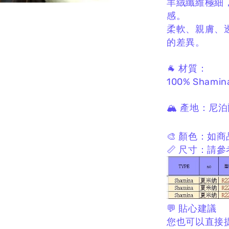
羊絨纖維極細
感。
柔軟、親膚、
的差異。
🐐 材質：
100% Shamin
🏔 產地：
尼泊
🎨 顏色：
如商
📏 尺寸：
請參
💬 貼心建議
您也可以直接