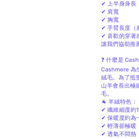
✔ 上半身身長
✔ 肩寬
✔ 胸寬
✔ 手臂長度（
✔ 喜歡的穿著
讓我們協助推薦
❓ 什麼是 Cas
Cashmere
絨毛。
為了抵
山羊會長出極
毛。
🐐 羊絨特色：
✔ 纖維細度約13
✔ 保暖度約為
✔ 輕薄卻極暖
✔ 透氣不悶熱