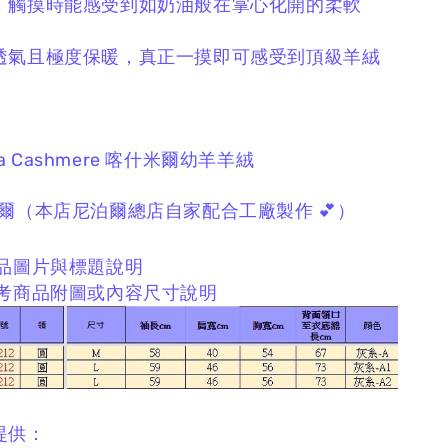
，
觸摸時能感受到如奶油般在掌心化開的柔軟
透氣且極度保暖，
真正一摸即可感受到頂級羊絨
a Cashmere
喀什米爾幼羊羊絨
爾
（本店尼泊爾總店自家配合工廠製作 💕）
品圖片與標題說明
考商品附圖或內容尺寸說明
提供：