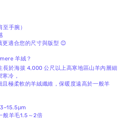
肩至手腕）
感
更適合您的尺寸與版型 😊
hmere 羊絨？
 為生長於海拔 4,000 公尺以上高寒地區山羊內層細
禦寒冷，
細且極柔軟的羊絨纖維，
保暖度遠高於一般羊
–15.5μm
一般羊毛1.5～2倍