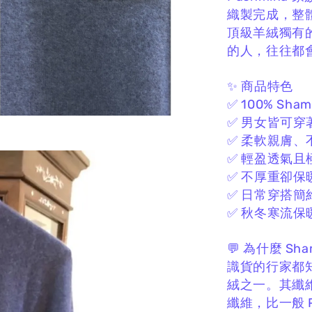
織製完成，
整
頂級羊絨獨有
的人，
往往都
✨ 商品特色
✅ 100% Sha
✅ 男女皆可穿
✅ 柔軟親膚、
✅ 輕盈透氣且
✅ 不厚重卻保
✅ 日常穿搭簡
✅ 秋冬寒流保
💬 為什麼 Sh
識貨的行家都
絨之一。
其纖
纖維，
比一般 