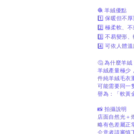
🧶 羊絨優點
1️⃣ 保暖但不
2️⃣ 極柔軟、
3️⃣ 不易變形
4️⃣ 可依人
🤔 為什麼羊絨
羊絨產量極少
件純羊絨毛衣重
可能需要同一
譽為：
「軟黃
📸 拍攝說明
店面自然光＋
略有色差屬正
介意者請審慎