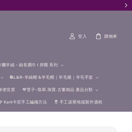
登入
購物車
什米爾羊絨 - 細長圍巾 I 脖圍 系列
🧶L&R-羊絨帽 &羊毛帽｜羊毛襪｜羊毛手套
飾便宜賣
💙雪子-翡翠.珠寶.古董精品 產品分類
🌹 Kani卡尼手工編織方法
🤴 手工波斯地毯製作過程