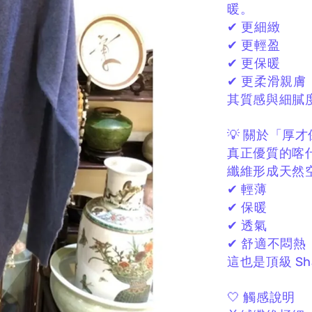
暖。
✔ 更細緻
✔ 更輕盈
✔ 更保暖
✔ 更柔滑親膚
其質感與細膩
💡 關於「厚
真正優質的喀
纖維形成天然
✔ 輕薄
✔ 保暖
✔ 透氣
✔ 舒適不悶熱
這也是頂級 Sh
🤍 觸感說明