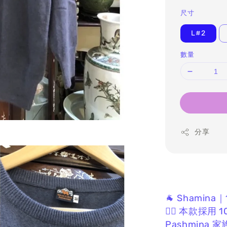
尺寸
L#2
數量
分享
🐐 Shami
❤️‍🔥 本款採
Pashmina