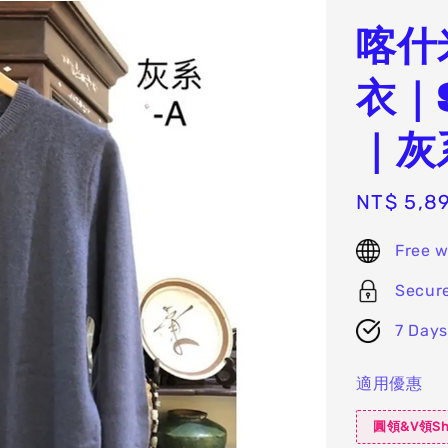
喀什
衣｜
｜灰
Sale
NT$ 5,8
price
Free w
Secur
7 Days
適用優惠
圓領&V領Sh