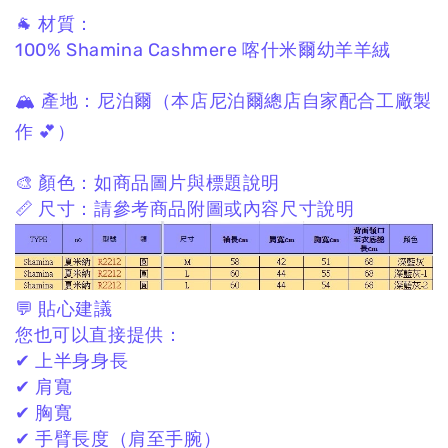
🐐 材質：
100% Shamina Cashmere
喀什米爾幼羊羊絨
🏔 產地：
尼泊爾
（本店尼泊爾總店自家配合工廠製
作 💕）
🎨 顏色：
如商品圖片與標題說明
📏 尺寸：
請參考商品附圖或內容尺寸說明
💬 貼心建議
您也可以直接提供：
✔ 上半身身長
✔ 肩寬
✔ 胸寬
✔ 手臂長度（肩至手腕）