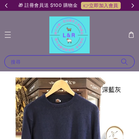
🎁 註冊會員送 $100 購物金
👉立即加入會員
搜尋