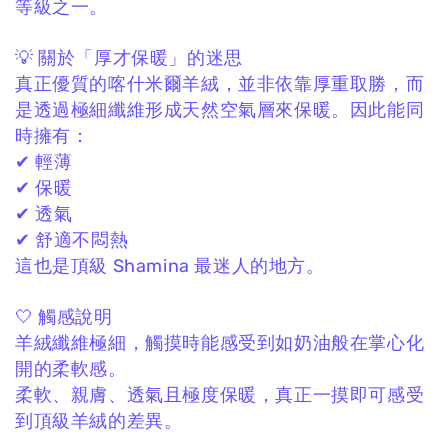
等級之一。
💡 關於「厚才保暖」的迷思
真正優質的喀什米爾羊絨，
並非依靠厚重取勝，
而
是透過極細纖維形成天然空氣層來保暖。
因此能同
時擁有：
✔ 輕薄
✔ 保暖
✔ 透氣
✔ 舒適不悶熱
這也是頂級 Shamina 最迷人的地方。
🤍 觸感說明
羊絨纖維極細，
觸摸時能感受到如奶油般在掌心化
開的柔軟感。
柔軟、親膚、透氣且極度保暖，
真正一摸即可感受
到頂級羊絨的差異。