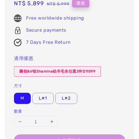
Sale
NT$ 5,899
Regular
優惠
NT$ 5,999
price
price
Free worldwide shipping
Secure payments
7 Days Free Return
適用優惠
圓領&V領Shamina幼羊毛衣任選2件$11599
尺寸
M
L#1
L#2
數量