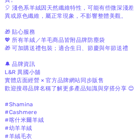
🎈 淺色系羊絨因天然纖維特性，
可能有些微深淺差
異或原色纖維，
屬正常現象，不影響整體美觀。
🎁 貼心服務
💖 所有羊絨／羊毛商品皆附品牌防塵袋
🎁 可加購送禮包裝；
適合生日、節慶與年節送禮
🔔 品牌資訊
L&R 異國小舖
實體店面經營 × 官方品牌網站同步販售
歡迎搜尋品牌名稱了解更多產品知識與穿搭分享 😊
#Shamina
#Cashmere
#喀什米爾羊絨
#幼羊羊絨
#羊絨毛衣