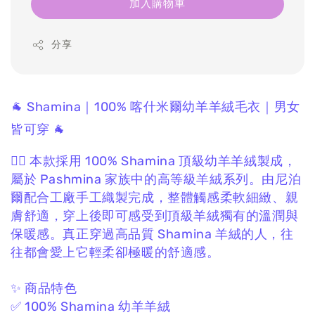
加入購物車
分享
🐐 Shamina｜100% 喀什米爾幼羊羊絨毛衣｜男女
皆可穿 🐐
❤️‍🔥 本款採用 100% Shamina 頂級幼羊羊絨製成，
屬於 Pashmina 家族中的高等級羊絨系列。
由尼泊
爾配合工廠手工織製完成，
整體觸感柔軟細緻、親
膚舒適，
穿上後即可感受到頂級羊絨獨有的溫潤與
保暖感。
真正穿過高品質 Shamina 羊絨的人，
往
往都會愛上它輕柔卻極暖的舒適感。
✨ 商品特色
✅ 100% Shamina 幼羊羊絨