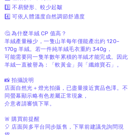
3️⃣ 不易變形、較少起皺
4️⃣ 可依人體溫度自然調節舒適度
🤔 為什麼羊絨 CP 值高？
羊絨產量極少，
一隻山羊每年僅能產出約 120–
170g 羊絨。
若一件純羊絨毛衣重約 340g，
可能需要同一隻羊數年累積的羊絨才能完成。
因此
羊絨一直被譽為：
「軟黃金」與「纖維寶石」。
📸 拍攝說明
店面自然光＋燈光拍攝，
已盡量接近實品色澤。
不
同螢幕顯示略有色差屬正常現象，
介意者請審慎下單。
🚨 購買前提醒
🎈 店面與多平台同步販售，
下單前建議先詢問現
貨。