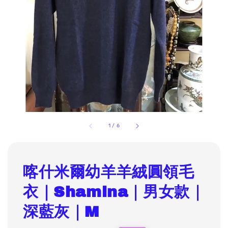
1
/
6
喀什米爾幼羊羊絨圓領毛
衣｜Shamina｜男女款｜
深藍灰｜M