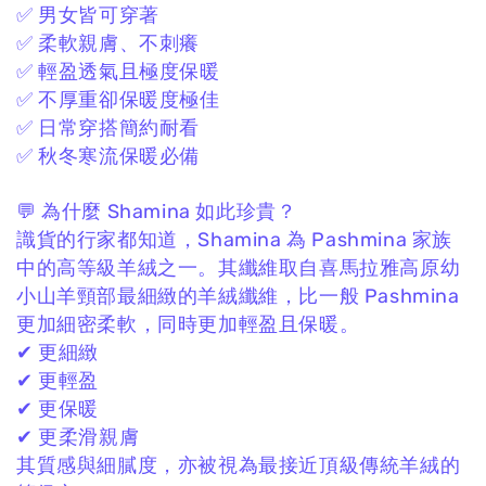
✅ 男女皆可穿著
✅ 柔軟親膚、不刺癢
✅ 輕盈透氣且極度保暖
✅ 不厚重卻保暖度極佳
✅ 日常穿搭簡約耐看
✅ 秋冬寒流保暖必備
💬 為什麼 Shamina 如此珍貴？
識貨的行家都知道，
Shamina 為 Pashmina 家族
中的高等級羊絨之一。
其纖維取自喜馬拉雅高原幼
小山羊頸部最細緻的羊絨纖維，
比一般 Pashmina
更加細密柔軟，
同時更加輕盈且保暖。
✔ 更細緻
✔ 更輕盈
✔ 更保暖
✔ 更柔滑親膚
其質感與細膩度，
亦被視為最接近頂級傳統羊絨的