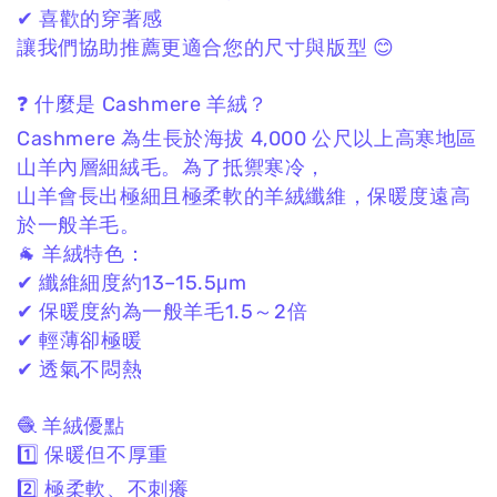
✔ 喜歡的穿著感
讓我們協助推薦更適合您的尺寸與版型 😊
❓ 什麼是 Cashmere 羊絨？
Cashmere 為生長於海拔 4,000 公尺以上高寒地區
山羊內層細絨毛。
為了抵禦寒冷，
山羊會長出極細且極柔軟的羊絨纖維，
保暖度遠高
於一般羊毛。
🐐 羊絨特色：
✔ 纖維細度約13–15.5μm
✔ 保暖度約為一般羊毛1.5～2倍
✔ 輕薄卻極暖
✔ 透氣不悶熱
🧶 羊絨優點
1️⃣ 保暖但不厚重
2️⃣ 極柔軟、不刺癢