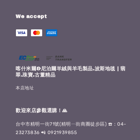
We accept
喀什米爾&尼泊爾羊絨與羊毛製品.波斯地毯 | 翡
翠.珠寶.古董精品
本店地址
歡迎來店參觀選購！🙏
台中市精明一街71號(精明ㄧ街商圈徒步區) ☎️：04-
23273836 📲 0921939855