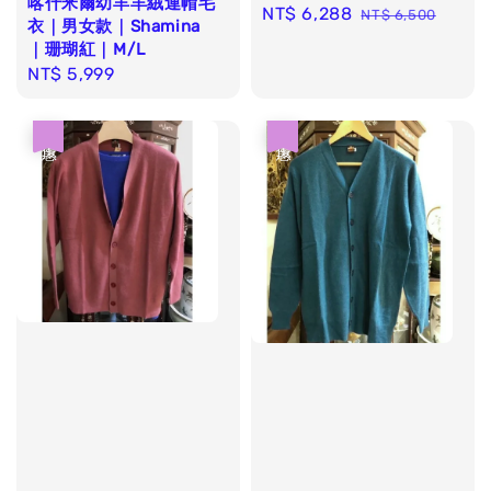
喀什米爾幼羊羊絨連帽毛
Sale
NT$ 6,288
Regular
NT$ 6,500
衣｜男女款｜Shamina
price
price
｜珊瑚紅｜M/L
Regular
NT$ 5,999
price
優惠
優惠