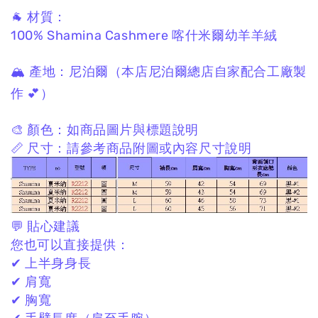
🐐 材質：
100% Shamina Cashmere
喀什米爾幼羊羊絨
🏔 產地：
尼泊爾
（本店尼泊爾總店自家配合工廠製
作 💕）
🎨 顏色：
如商品圖片與標題說明
📏 尺寸：
請參考商品附圖或內容尺寸說明
💬 貼心建議
您也可以直接提供：
✔ 上半身身長
✔ 肩寬
✔ 胸寬