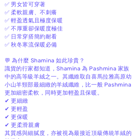
✅ 男女皆可穿著
✅ 柔軟親膚、不刺癢
✅ 輕盈透氣且極度保暖
✅ 不厚重卻保暖度極佳
✅ 日常穿搭簡約耐看
✅ 秋冬寒流保暖必備
💬 為什麼 Shamina 如此珍貴？
識貨的行家都知道，
Shamina 為 Pashmina 家族
中的高等級羊絨之一。
其纖維取自喜馬拉雅高原幼
小山羊頸部最細緻的羊絨纖維，
比一般 Pashmina
更加細密柔軟，
同時更加輕盈且保暖。
✔ 更細緻
✔ 更輕盈
✔ 更保暖
✔ 更柔滑親膚
其質感與細膩度，
亦被視為最接近頂級傳統羊絨的