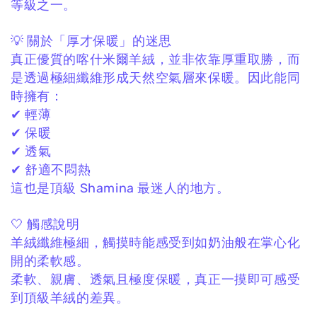
等級之一。
💡 關於「厚才保暖」的迷思
真正優質的喀什米爾羊絨，
並非依靠厚重取勝，
而
是透過極細纖維形成天然空氣層來保暖。
因此能同
時擁有：
✔ 輕薄
✔ 保暖
✔ 透氣
✔ 舒適不悶熱
這也是頂級 Shamina 最迷人的地方。
🤍 觸感說明
羊絨纖維極細，
觸摸時能感受到如奶油般在掌心化
開的柔軟感。
柔軟、親膚、透氣且極度保暖，
真正一摸即可感受
到頂級羊絨的差異。