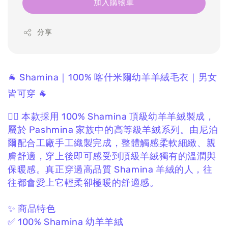
加入購物車
分享
🐐 Shamina｜100% 喀什米爾幼羊羊絨毛衣｜男女
皆可穿 🐐
❤️‍🔥 本款採用 100% Shamina 頂級幼羊羊絨製成，
屬於 Pashmina 家族中的高等級羊絨系列。
由尼泊
爾配合工廠手工織製完成，
整體觸感柔軟細緻、親
膚舒適，
穿上後即可感受到頂級羊絨獨有的溫潤與
保暖感。
真正穿過高品質 Shamina 羊絨的人，
往
往都會愛上它輕柔卻極暖的舒適感。
✨ 商品特色
✅ 100% Shamina 幼羊羊絨