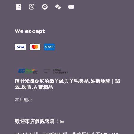
We accept
喀什米爾&尼泊爾羊絨與羊毛製品.波斯地毯 | 翡
翠.珠寶.古董精品
本店地址
歡迎來店參觀選購！🙏