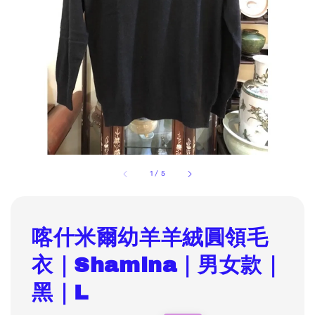
1
/
5
喀什米爾幼羊羊絨圓領毛
衣｜Shamina｜男女款｜
黑｜L