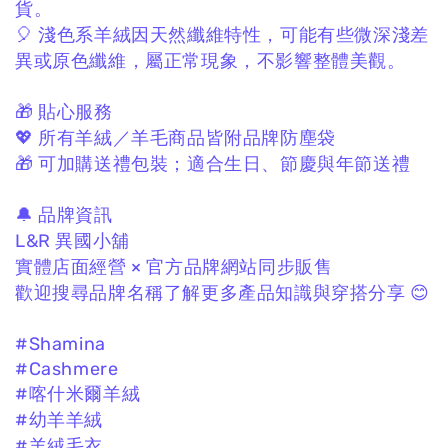
貨。
🎈 淺色系羊絨因天然纖維特性，
可能有些微深淺差
異或原色纖維，
屬正常現象，不影響整體美觀。
🎁 貼心服務
💖 所有羊絨／羊毛商品皆附品牌防塵袋
🎁 可加購送禮包裝；
適合生日、節慶與年節送禮
🔔 品牌資訊
L&R 異國小舖
實體店面經營 × 官方品牌網站同步販售
歡迎搜尋品牌名稱了解更多產品知識與穿搭分享 😊
#Shamina
#Cashmere
#喀什米爾羊絨
#幼羊羊絨
#羊絨毛衣