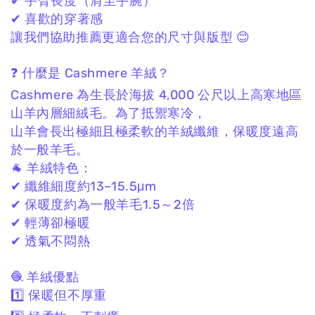
✔ 手臂長度（肩至手腕）
✔ 喜歡的穿著感
讓我們協助推薦更適合您的尺寸與版型 😊
❓ 什麼是 Cashmere 羊絨？
Cashmere 為生長於海拔 4,000 公尺以上高寒地區
山羊內層細絨毛。
為了抵禦寒冷，
山羊會長出極細且極柔軟的羊絨纖維，
保暖度遠高
於一般羊毛。
🐐 羊絨特色：
✔ 纖維細度約13–15.5μm
✔ 保暖度約為一般羊毛1.5～2倍
✔ 輕薄卻極暖
✔ 透氣不悶熱
🧶 羊絨優點
1️⃣ 保暖但不厚重