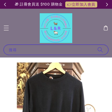
🎁 註冊會員送 $100 購物金
👉立即加入會員
搜尋