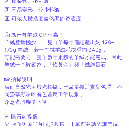
2️⃣ 極柔軟、不刺癢
3️⃣ 不易變形、較少起皺
4️⃣ 可依人體溫度自然調節舒適度
🤔 為什麼羊絨 CP 值高？
羊絨產量極少，
一隻山羊每年僅能產出約 120–
170g 羊絨。
若一件純羊絨毛衣重約 340g，
可能需要同一隻羊數年累積的羊絨才能完成。
因此
羊絨一直被譽為：
「軟黃金」與「纖維寶石」。
📸 拍攝說明
店面自然光＋燈光拍攝，
已盡量接近實品色澤。
不
同螢幕顯示略有色差屬正常現象，
介意者請審慎下單。
🚨 購買前提醒
🎈 店面與多平台同步販售，
下單前建議先詢問現