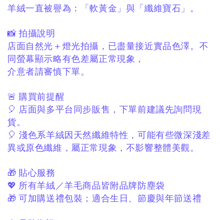
羊絨一直被譽為：
「軟黃金」與「纖維寶石」。
📸 拍攝說明
店面自然光＋燈光拍攝，
已盡量接近實品色澤。
不
同螢幕顯示略有色差屬正常現象，
介意者請審慎下單。
🚨 購買前提醒
🎈 店面與多平台同步販售，
下單前建議先詢問現
貨。
🎈 淺色系羊絨因天然纖維特性，
可能有些微深淺差
異或原色纖維，
屬正常現象，不影響整體美觀。
🎁 貼心服務
💖 所有羊絨／羊毛商品皆附品牌防塵袋
🎁 可加購送禮包裝；
適合生日、節慶與年節送禮