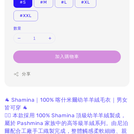
#S
#M
#L
#XL
#XXL
數量
加入購物車
分享
🐐 Shamina｜100% 喀什米爾幼羊羊絨毛衣｜男女
皆可穿 🐐
❤️‍🔥 本款採用 100% Shamina 頂級幼羊羊絨製成，
屬於 Pashmina 家族中的高等級羊絨系列。
由尼泊
爾配合工廠手工織製完成，
整體觸感柔軟細緻、親