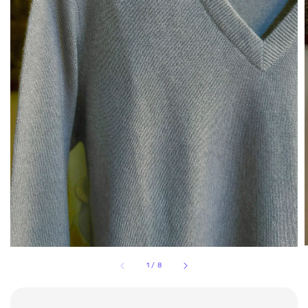
1
/
8