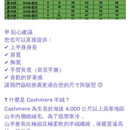
💬 貼心建議
您也可以直接提供：
✔ 上半身身長
✔ 肩寬
✔ 胸寬
✔ 手臂長度（肩至手腕）
✔ 喜歡的穿著感
讓我們協助推薦更適合您的尺寸與版型 😊
❓ 什麼是 Cashmere 羊絨？
Cashmere 為生長於海拔 4,000 公尺以上高寒地區
山羊內層細絨毛。
為了抵禦寒冷，
山羊會長出極細且極柔軟的羊絨纖維，
保暖度遠高