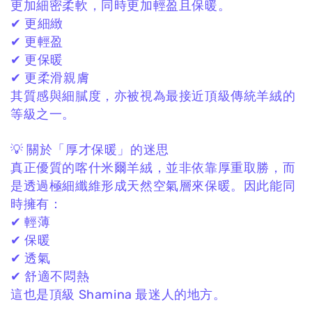
更加細密柔軟，
同時更加輕盈且保暖。
✔ 更細緻
✔ 更輕盈
✔ 更保暖
✔ 更柔滑親膚
其質感與細膩度，
亦被視為最接近頂級傳統羊絨的
等級之一。
💡 關於「厚才保暖」的迷思
真正優質的喀什米爾羊絨，
並非依靠厚重取勝，
而
是透過極細纖維形成天然空氣層來保暖。
因此能同
時擁有：
✔ 輕薄
✔ 保暖
✔ 透氣
✔ 舒適不悶熱
這也是頂級 Shamina 最迷人的地方。