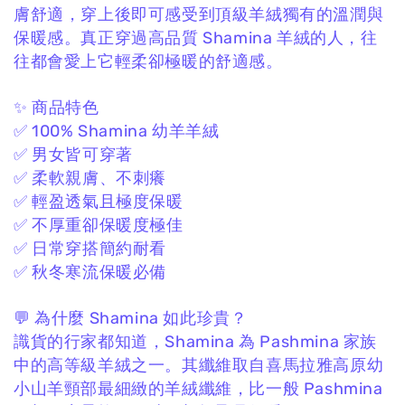
膚舒適，
穿上後即可感受到頂級羊絨獨有的溫潤與
保暖感。
真正穿過高品質 Shamina 羊絨的人，
往
往都會愛上它輕柔卻極暖的舒適感。
✨ 商品特色
✅ 100% Shamina 幼羊羊絨
✅ 男女皆可穿著
✅ 柔軟親膚、不刺癢
✅ 輕盈透氣且極度保暖
✅ 不厚重卻保暖度極佳
✅ 日常穿搭簡約耐看
✅ 秋冬寒流保暖必備
💬 為什麼 Shamina 如此珍貴？
識貨的行家都知道，
Shamina 為 Pashmina 家族
中的高等級羊絨之一。
其纖維取自喜馬拉雅高原幼
小山羊頸部最細緻的羊絨纖維，
比一般 Pashmina