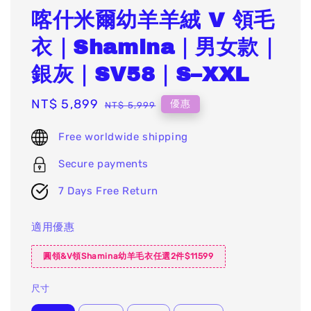
喀什米爾幼羊羊絨 V 領毛
衣｜Shamina｜男女款｜
銀灰｜SV58｜S–XXL
Sale
NT$ 5,899
Regular
優惠
NT$ 5,999
price
price
Free worldwide shipping
Secure payments
7 Days Free Return
適用優惠
圓領&V領Shamina幼羊毛衣任選2件$11599
尺寸