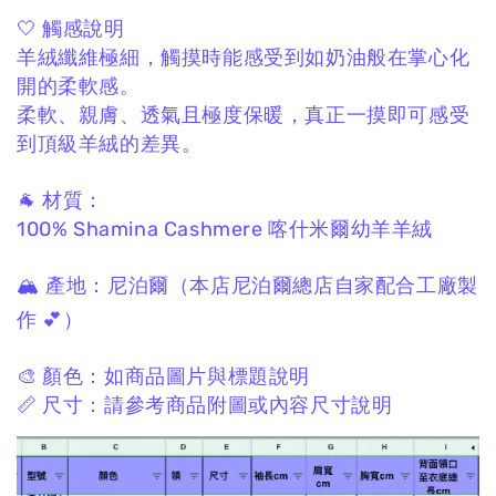
🤍 觸感說明
羊絨纖維極細，
觸摸時能感受到如奶油般在掌心化
開的柔軟感。
柔軟、親膚、透氣且極度保暖，
真正一摸即可感受
到頂級羊絨的差異。
🐐 材質：
100% Shamina Cashmere
喀什米爾幼羊羊絨
🏔 產地：
尼泊爾
（本店尼泊爾總店自家配合工廠製
作 💕）
🎨 顏色：
如商品圖片與標題說明
📏 尺寸：
請參考商品附圖或內容尺寸說明