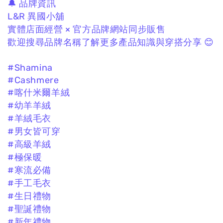
🔔 品牌資訊
L&R 異國小舖
實體店面經營 × 官方品牌網站同步販售
歡迎搜尋品牌名稱了解更多產品知識與穿搭分享 😊
#Shamina
#Cashmere
#喀什米爾羊絨
#幼羊羊絨
#羊絨毛衣
#男女皆可穿
#高級羊絨
#極保暖
#寒流必備
#手工毛衣
#生日禮物
#聖誕禮物
#新年禮物