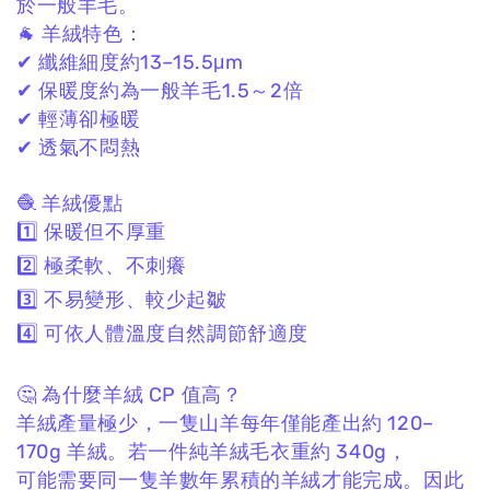
於一般羊毛。
🐐 羊絨特色：
✔ 纖維細度約13–15.5μm
✔ 保暖度約為一般羊毛1.5～2倍
✔ 輕薄卻極暖
✔ 透氣不悶熱
🧶 羊絨優點
1️⃣ 保暖但不厚重
2️⃣ 極柔軟、不刺癢
3️⃣ 不易變形、較少起皺
4️⃣ 可依人體溫度自然調節舒適度
🤔 為什麼羊絨 CP 值高？
羊絨產量極少，
一隻山羊每年僅能產出約 120–
170g 羊絨。
若一件純羊絨毛衣重約 340g，
可能需要同一隻羊數年累積的羊絨才能完成。
因此