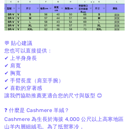
💬 貼心建議
您也可以直接提供：
✔ 上半身身長
✔ 肩寬
✔ 胸寬
✔ 手臂長度（肩至手腕）
✔ 喜歡的穿著感
讓我們協助推薦更適合您的尺寸與版型 😊
❓ 什麼是 Cashmere 羊絨？
Cashmere 為生長於海拔 4,000 公尺以上高寒地區
山羊內層細絨毛。
為了抵禦寒冷，