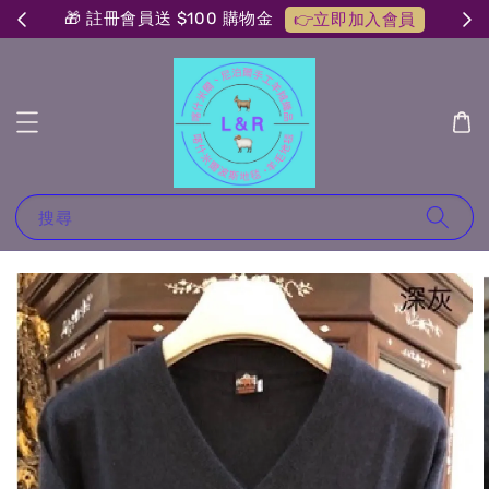
🎁 註冊會員送 $100 購物金
👉立即加入會員
搜尋