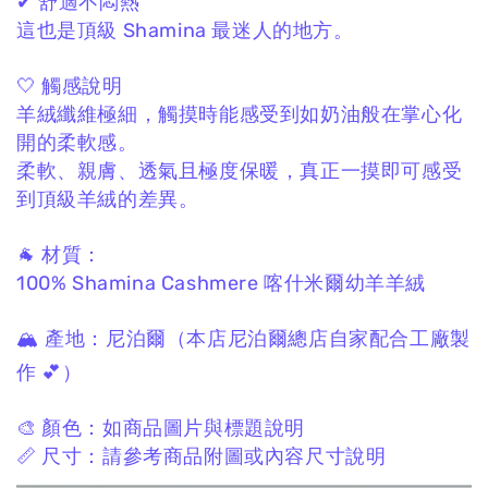
✔ 舒適不悶熱
這也是頂級 Shamina 最迷人的地方。
🤍 觸感說明
羊絨纖維極細，
觸摸時能感受到如奶油般在掌心化
開的柔軟感。
柔軟、親膚、透氣且極度保暖，
真正一摸即可感受
到頂級羊絨的差異。
🐐 材質：
100% Shamina Cashmere
喀什米爾幼羊羊絨
🏔 產地：
尼泊爾
（本店尼泊爾總店自家配合工廠製
作 💕）
🎨 顏色：
如商品圖片與標題說明
📏 尺寸：
請參考商品附圖或內容尺寸說明