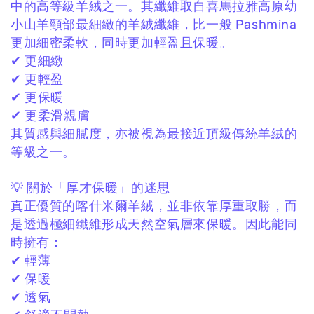
中的高等級羊絨之一。
其纖維取自喜馬拉雅高原幼
小山羊頸部最細緻的羊絨纖維，
比一般 Pashmina
更加細密柔軟，
同時更加輕盈且保暖。
✔ 更細緻
✔ 更輕盈
✔ 更保暖
✔ 更柔滑親膚
其質感與細膩度，
亦被視為最接近頂級傳統羊絨的
等級之一。
💡 關於「厚才保暖」的迷思
真正優質的喀什米爾羊絨，
並非依靠厚重取勝，
而
是透過極細纖維形成天然空氣層來保暖。
因此能同
時擁有：
✔ 輕薄
✔ 保暖
✔ 透氣