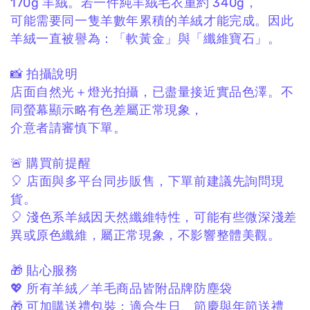
170g 羊絨。
若一件純羊絨毛衣重約 340g，
可能需要同一隻羊數年累積的羊絨才能完成。
因此
羊絨一直被譽為：
「軟黃金」與「纖維寶石」。
📸 拍攝說明
店面自然光＋燈光拍攝，
已盡量接近實品色澤。
不
同螢幕顯示略有色差屬正常現象，
介意者請審慎下單。
🚨 購買前提醒
🎈 店面與多平台同步販售，
下單前建議先詢問現
貨。
🎈 淺色系羊絨因天然纖維特性，
可能有些微深淺差
異或原色纖維，
屬正常現象，不影響整體美觀。
🎁 貼心服務
💖 所有羊絨／羊毛商品皆附品牌防塵袋
🎁 可加購送禮包裝；
適合生日、節慶與年節送禮