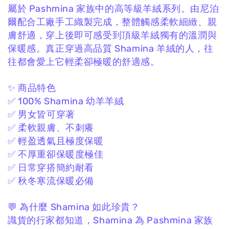
屬於 Pashmina 家族中的高等級羊絨系列。
由尼泊
爾配合工廠手工織製完成，
整體觸感柔軟細緻、親
膚舒適，
穿上後即可感受到頂級羊絨獨有的溫潤與
保暖感。
真正穿過高品質 Shamina 羊絨的人，
往
往都會愛上它輕柔卻極暖的舒適感。
✨ 商品特色
✅ 100% Shamina 幼羊羊絨
✅ 男女皆可穿著
✅ 柔軟親膚、不刺癢
✅ 輕盈透氣且極度保暖
✅ 不厚重卻保暖度極佳
✅ 日常穿搭簡約耐看
✅ 秋冬寒流保暖必備
💬 為什麼 Shamina 如此珍貴？
識貨的行家都知道，
Shamina 為 Pashmina 家族