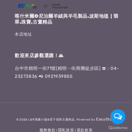
喀什米爾&尼泊爾羊絨與羊毛製品.波斯地毯 | 翡
翠.珠寶.古董精品
本店地址
歡迎來店參觀選購！🙏
台中市精明一街71號(精明ㄧ街商圈徒步區) ☎️：04-
23273836 📲 0921939855
EasyStore
© 2026 L&R異國小舖&雪子翡翠古董精品. Powered by
服務條款
隱私政策
退款政策
|
|