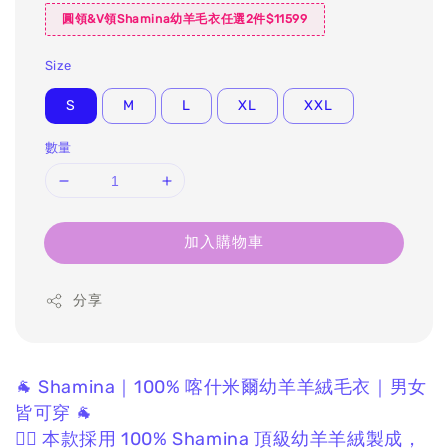
圓領&V領Shamina幼羊毛衣任選2件$11599
Size
S
M
L
XL
XXL
數量
加入購物車
分享
🐐 Shamina｜100% 喀什米爾幼羊羊絨毛衣｜男女
皆可穿 🐐
❤️‍🔥 本款採用 100% Shamina 頂級幼羊羊絨製成，