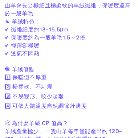
山羊會長出極細且極柔軟的羊絨纖維，
保暖度遠高
於一般羊毛。
🐐 羊絨特色：
✔ 纖維細度約13–15.5μm
✔ 保暖度約為一般羊毛1.5～2倍
✔ 輕薄卻極暖
✔ 透氣不悶熱
🧶 羊絨優點
1️⃣ 保暖但不厚重
2️⃣ 極柔軟、不刺癢
3️⃣ 不易變形、較少起皺
4️⃣ 可依人體溫度自然調節舒適度
🤔 為什麼羊絨 CP 值高？
羊絨產量極少，
一隻山羊每年僅能產出約 120–