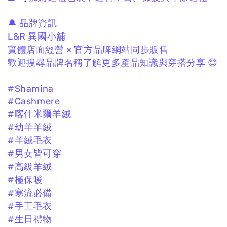
🔔 品牌資訊
L&R 異國小舖
實體店面經營 × 官方品牌網站同步販售
歡迎搜尋品牌名稱了解更多產品知識與穿搭分享 😊
#Shamina
#Cashmere
#喀什米爾羊絨
#幼羊羊絨
#羊絨毛衣
#男女皆可穿
#高級羊絨
#極保暖
#寒流必備
#手工毛衣
#生日禮物