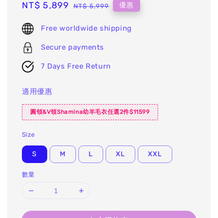
Sale
NT$ 5,899
Regular
優惠
NT$ 5,999
price
price
Free worldwide shipping
Secure payments
7 Days Free Return
適用優惠
圓領&V領Shamina幼羊毛衣任選2件$11599
Size
S
M
L
XL
XXL
數量