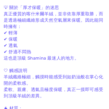
💡 關於「厚才保暖」的迷思
真正優質的喀什米爾羊絨，
並非依靠厚重取勝，
而
是透過極細纖維形成天然空氣層來保暖。
因此能同
時擁有：
✔ 輕薄
✔ 保暖
✔ 透氣
✔ 舒適不悶熱
這也是頂級 Shamina 最迷人的地方。
🤍 觸感說明
羊絨纖維極細，
觸摸時能感受到如奶油般在掌心化
開的柔軟感。
柔軟、親膚、透氣且極度保暖，
真正一摸即可感受
到頂級羊絨的差異。
🐐 材質：