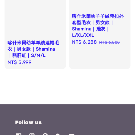
喀什米爾幼羊羊絨帶扣外
套型毛衣｜男女款｜
Shamina｜淺灰｜
L/XL/XXL
Sale
NT$ 6,288
Regular
喀什米爾幼羊羊絨連帽毛
NT$ 6,500
衣｜男女款｜Shamina
price
price
｜豬肝紅｜S/M/L
Regular
NT$ 5,999
price
Follow us