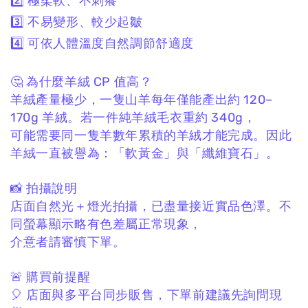
2️⃣ 極柔軟、不刺癢
3️⃣ 不易變形、較少起皺
4️⃣ 可依人體溫度自然調節舒適度
🤔 為什麼羊絨 CP 值高？
羊絨產量極少，
一隻山羊每年僅能產出約 120–
170g 羊絨。
若一件純羊絨毛衣重約 340g，
可能需要同一隻羊數年累積的羊絨才能完成。
因此
羊絨一直被譽為：
「軟黃金」與「纖維寶石」。
📸 拍攝說明
店面自然光＋燈光拍攝，
已盡量接近實品色澤。
不
同螢幕顯示略有色差屬正常現象，
介意者請審慎下單。
🚨 購買前提醒
🎈 店面與多平台同步販售，
下單前建議先詢問現