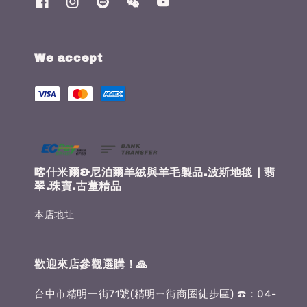
We accept
喀什米爾&尼泊爾羊絨與羊毛製品.波斯地毯 | 翡
翠.珠寶.古董精品
本店地址
歡迎來店參觀選購！🙏
台中市精明一街71號(精明ㄧ街商圈徒步區) ☎️：04-