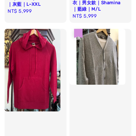
衣｜男女款｜Shamina
｜灰藍｜L–XXL
｜藍綠｜M/L
Regular
NT$ 5,999
Regular
NT$ 5,999
price
price
優惠