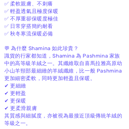
✅ 柔軟親膚、不刺癢
✅ 輕盈透氣且極度保暖
✅ 不厚重卻保暖度極佳
✅ 日常穿搭簡約耐看
✅ 秋冬寒流保暖必備
💬 為什麼 Shamina 如此珍貴？
識貨的行家都知道，
Shamina 為 Pashmina 家族
中的高等級羊絨之一。
其纖維取自喜馬拉雅高原幼
小山羊頸部最細緻的羊絨纖維，
比一般 Pashmina
更加細密柔軟，
同時更加輕盈且保暖。
✔ 更細緻
✔ 更輕盈
✔ 更保暖
✔ 更柔滑親膚
其質感與細膩度，
亦被視為最接近頂級傳統羊絨的
等級之一。