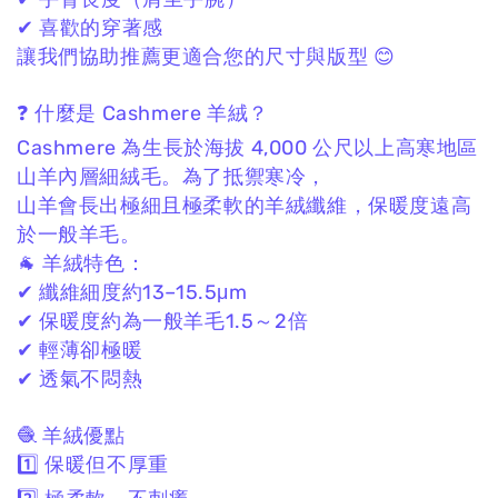
✔ 喜歡的穿著感
讓我們協助推薦更適合您的尺寸與版型 😊
❓ 什麼是 Cashmere 羊絨？
Cashmere 為生長於海拔 4,000 公尺以上高寒地區
山羊內層細絨毛。
為了抵禦寒冷，
山羊會長出極細且極柔軟的羊絨纖維，
保暖度遠高
於一般羊毛。
🐐 羊絨特色：
✔ 纖維細度約13–15.5μm
✔ 保暖度約為一般羊毛1.5～2倍
✔ 輕薄卻極暖
✔ 透氣不悶熱
🧶 羊絨優點
1️⃣ 保暖但不厚重