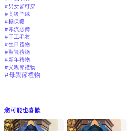
#男女皆可穿
#高級羊絨
#極保暖
#寒流必備
#手工毛衣
#生日禮物
#聖誕禮物
#新年禮物
#父親節禮物
#母親節禮物
您可能也喜歡