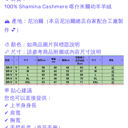
100% Shamina Cashmere
喀什米爾幼羊羊絨
🏔 產地：
尼泊爾
（本店尼泊爾總店自家配合工廠製
作 💕）
🎨 顏色：
如商品圖片與標題說明
📏 尺寸：
請參考商品附圖或內容尺寸說明
💬 貼心建議
您也可以直接提供：
✔ 上半身身長
✔ 肩寬
✔ 胸寬
✔ 手臂長度（肩至手腕）