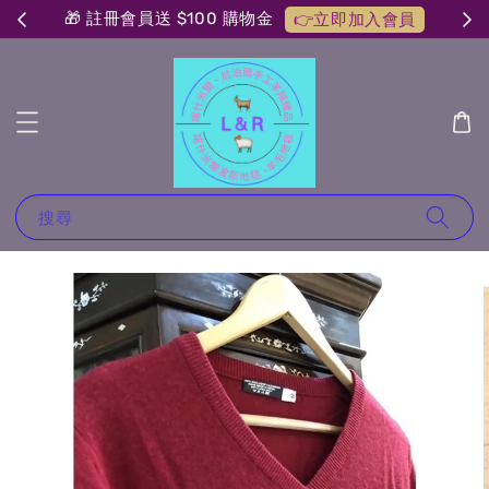
🎁 註冊會員送 $100 購物金
👉立即加入會員
搜尋