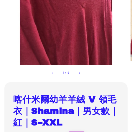
1
/
6
喀什米爾幼羊羊絨 V 領毛
衣｜Shamina｜男女款｜
紅｜S–XXL