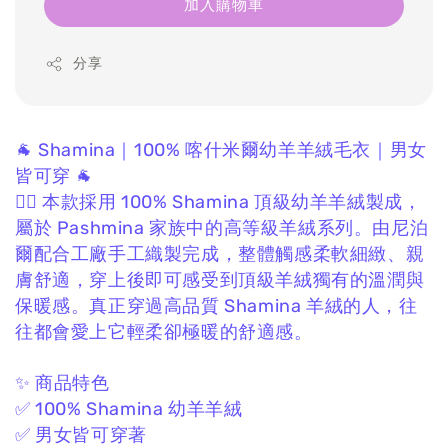
加入購物車
分享
🐐 Shamina｜100% 喀什米爾幼羊羊絨毛衣｜男女
皆可穿 🐐
❤️‍🔥 本款採用 100% Shamina 頂級幼羊羊絨製成，
屬於 Pashmina 家族中的高等級羊絨系列。
由尼泊
爾配合工廠手工織製完成，
整體觸感柔軟細緻、親
膚舒適，
穿上後即可感受到頂級羊絨獨有的溫潤與
保暖感。
真正穿過高品質 Shamina 羊絨的人，
往
往都會愛上它輕柔卻極暖的舒適感。
✨ 商品特色
✅ 100% Shamina 幼羊羊絨
✅ 男女皆可穿著