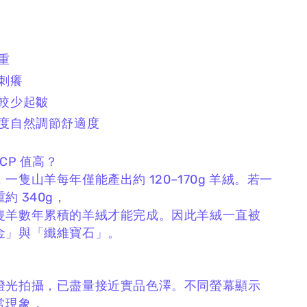
厚重
不刺癢
、較少起皺
體溫度自然調節舒適度
 CP 值高？
，
一隻山羊每年僅能產出約 120–170g 羊絨。
若一
約 340g，
隻羊數年累積的羊絨才能完成。
因此羊絨一直被
金」與「纖維寶石」。
燈光拍攝，
已盡量接近實品色澤。
不同螢幕顯示
常現象，