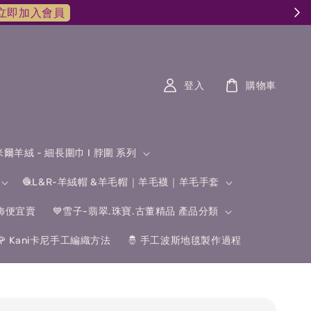
登入
購物車
什米爾羊絨 - 細長圍巾 I 脖圍 系列
🧶L&R-羊絨帽 &羊毛帽｜羊毛襪｜羊毛手套
飾便宜賣
💙雪子-翡翠.珠寶.古董精品 產品分類
🌹 Kani卡尼手工編織方法
🤴 手工波斯地毯製作過程