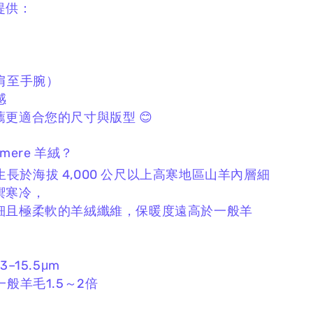
提供：
肩至手腕）
感
更適合您的尺寸與版型 😊
hmere 羊絨？
 為生長於海拔 4,000 公尺以上高寒地區山羊內層細
禦寒冷，
細且極柔軟的羊絨纖維，
保暖度遠高於一般羊
–15.5μm
一般羊毛1.5～2倍