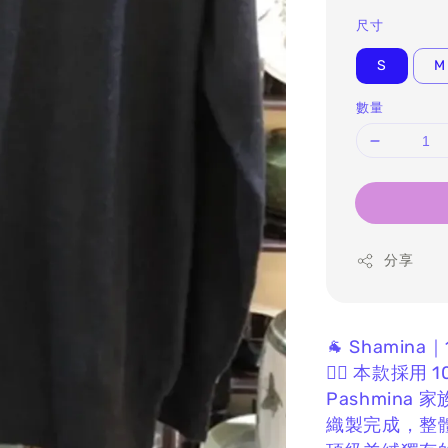
尺寸
S
M
數量
分享
🐐 Shami
❤️‍🔥 本款採
Pashmina
織製完成，
整