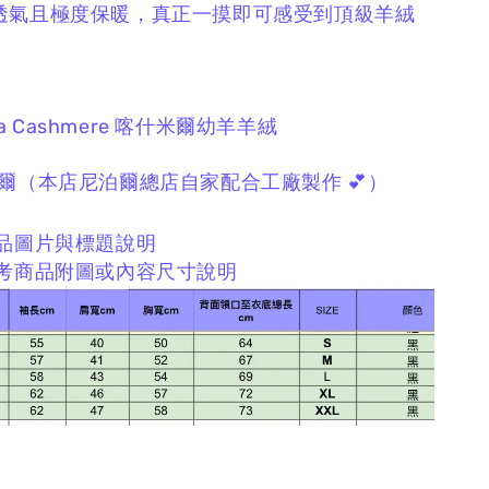
透氣且極度保暖，
真正一摸即可感受到頂級羊絨
a Cashmere
喀什米爾幼羊羊絨
爾
（本店尼泊爾總店自家配合工廠製作 💕）
品圖片與標題說明
考商品附圖或內容尺寸說明