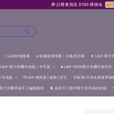
🎁 註冊會員送 $100 購物金
👉立即加入會員
✨L&R好物推薦
🌿春夏披肩推薦｜冷氣房必備
🧣 L&R-喀
 L&R-喀什米爾羊絨毯｜羊毛毯
🐐L&R-100%喀什米爾羊絨毛衣
&羊毛地毯
💜L&R-抱枕套 | 傢飾 | 其它
👗歐洲/日本名牌過季服
喀什米爾羊絨手工編織過程
🧵 如何手工製作喀什米羊絨的紗線