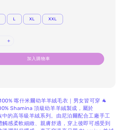
L
XL
XXL
加入購物車
na｜100% 喀什米爾幼羊羊絨毛衣｜男女皆可穿 🐐
用 100% Shamina 頂級幼羊羊絨製成，
屬於
 家族中的高等級羊絨系列。
由尼泊爾配合工廠手工
體觸感柔軟細緻、親膚舒適，
穿上後即可感受到