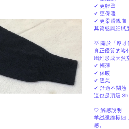
✔ 更輕盈
✔ 更保暖
✔ 更柔滑親膚
其質感與細膩
💡 關於「厚
真正優質的喀
纖維形成天然
✔ 輕薄
✔ 保暖
✔ 透氣
✔ 舒適不悶熱
這也是頂級 Sh
🤍 觸感說明
羊絨纖維極細
感。