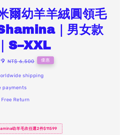
米爾幼羊羊絨圓領毛
Shamina｜男女款
｜S–XXL
99
Regular
優惠
NT$ 6,500
price
orldwide shipping
e payments
 Free Return
amina幼羊毛衣任選2件$11599