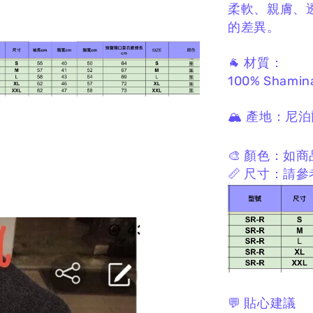
柔軟、親膚、
的差異。
🐐 材質：
100% Shamin
🏔 產地：
尼泊
🎨 顏色：
如商
📏 尺寸：
請參
💬 貼心建議