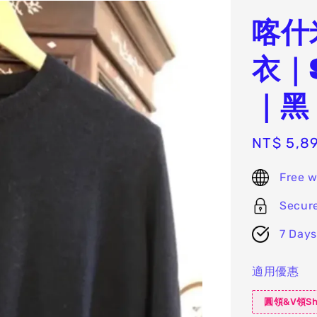
喀什
衣｜
｜黑
Sale
NT$ 5,8
price
Free w
Secur
7 Days
適用優惠
圓領&V領Sh