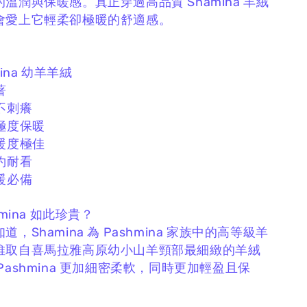
的溫潤與保暖感。
真正穿過高品質 Shamina 羊絨
會愛上它輕柔卻極暖的舒適感。
mina 幼羊羊絨
著
不刺癢
極度保暖
暖度極佳
約耐看
暖必備
amina 如此珍貴？
知道，
Shamina 為 Pashmina 家族中的高等級羊
維取自喜馬拉雅高原幼小山羊頸部最細緻的羊絨
Pashmina 更加細密柔軟，
同時更加輕盈且保