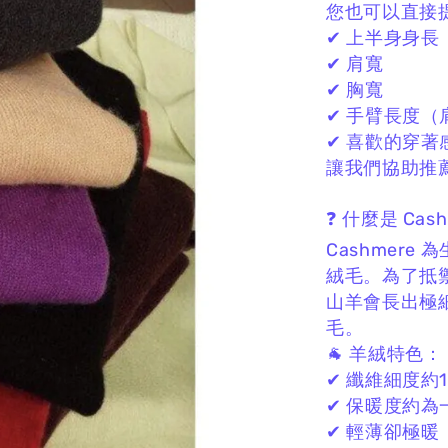
您也可以直接
✔ 上半身身長
✔ 肩寬
✔ 胸寬
✔ 手臂長度（
✔ 喜歡的穿著
讓我們協助推薦
❓ 什麼是 Cas
Cashmere
絨毛。
為了抵
山羊會長出極
毛。
🐐 羊絨特色：
✔ 纖維細度約13
✔ 保暖度約為
✔ 輕薄卻極暖