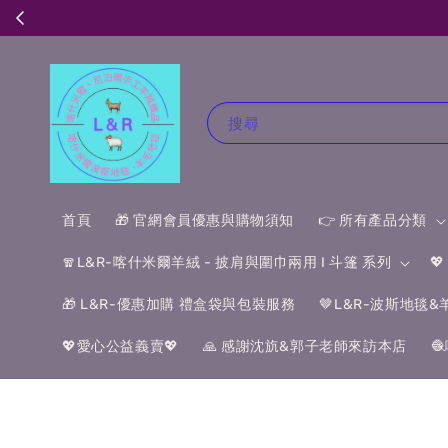
搜尋
首頁
🎁 官網會員優惠與購物須知
👉 所有產品分類
🧣L&R-喀什米爾羊絨 - 披肩與圍巾兩用 I 斗篷 系列

🎁 L&R-優惠加購 禮盒袋與包裝服務
🤎L&R-波斯地毯
💖愛心公益義賣💖
🙏 感謝沈斻&郭子老師來訪本店
