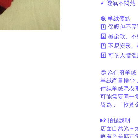
✔ 透氣不悶熱
🧶 羊絨優點
1️⃣ 保暖但不
2️⃣ 極柔軟、
3️⃣ 不易變形
4️⃣ 可依人
🤔 為什麼羊絨
羊絨產量極少
件純羊絨毛衣重
可能需要同一
譽為：
「軟黃
📸 拍攝說明
店面自然光＋
略有色差屬正