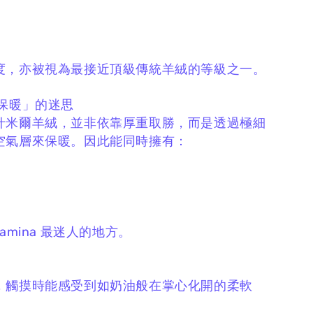
度，
亦被視為最接近頂級傳統羊絨的等級之一。
才保暖」的迷思
什米爾羊絨，
並非依靠厚重取勝，
而是透過極細
空氣層來保暖。
因此能同時擁有：
amina 最迷人的地方。
，
觸摸時能感受到如奶油般在掌心化開的柔軟