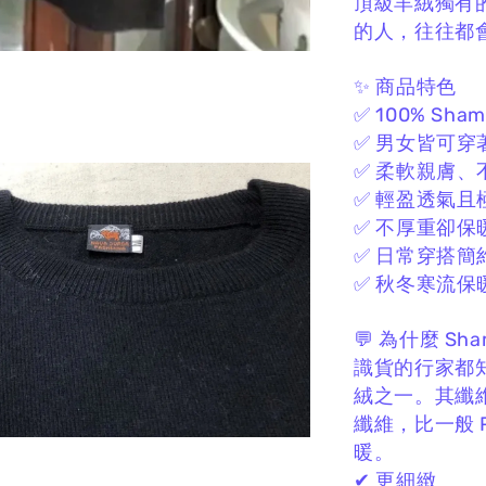
頂級羊絨獨有
的人，
往往都
✨ 商品特色
✅ 100% Sha
✅ 男女皆可穿
✅ 柔軟親膚、
✅ 輕盈透氣且
✅ 不厚重卻保
✅ 日常穿搭簡
✅ 秋冬寒流保
💬 為什麼 Sh
識貨的行家都
絨之一。
其纖
纖維，
比一般 
暖。
✔ 更細緻