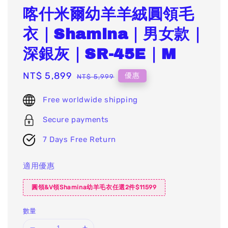
喀什米爾幼羊羊絨圓領毛
衣｜Shamina｜男女款｜
深銀灰｜SR-45E｜M
Sale
NT$ 5,899
Regular
優惠
NT$ 5,999
price
price
Free worldwide shipping
Secure payments
7 Days Free Return
適用優惠
圓領&V領Shamina幼羊毛衣任選2件$11599
數量