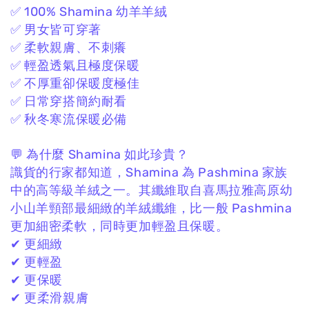
✅ 100% Shamina 幼羊羊絨
✅ 男女皆可穿著
✅ 柔軟親膚、不刺癢
✅ 輕盈透氣且極度保暖
✅ 不厚重卻保暖度極佳
✅ 日常穿搭簡約耐看
✅ 秋冬寒流保暖必備
💬 為什麼 Shamina 如此珍貴？
識貨的行家都知道，
Shamina 為 Pashmina 家族
中的高等級羊絨之一。
其纖維取自喜馬拉雅高原幼
小山羊頸部最細緻的羊絨纖維，
比一般 Pashmina
更加細密柔軟，
同時更加輕盈且保暖。
✔ 更細緻
✔ 更輕盈
✔ 更保暖
✔ 更柔滑親膚