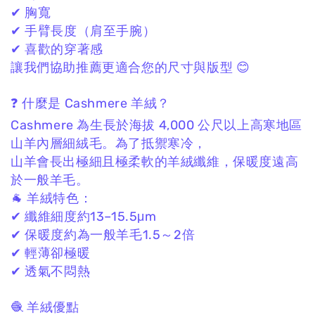
✔ 胸寬
✔ 手臂長度（肩至手腕）
✔ 喜歡的穿著感
讓我們協助推薦更適合您的尺寸與版型 😊
❓ 什麼是 Cashmere 羊絨？
Cashmere 為生長於海拔 4,000 公尺以上高寒地區
山羊內層細絨毛。
為了抵禦寒冷，
山羊會長出極細且極柔軟的羊絨纖維，
保暖度遠高
於一般羊毛。
🐐 羊絨特色：
✔ 纖維細度約13–15.5μm
✔ 保暖度約為一般羊毛1.5～2倍
✔ 輕薄卻極暖
✔ 透氣不悶熱
🧶 羊絨優點