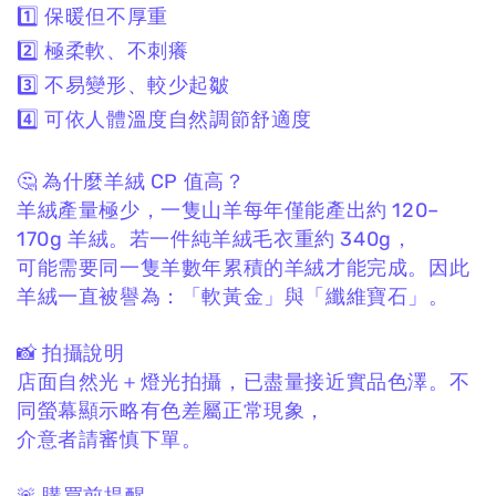
1️⃣ 保暖但不厚重
2️⃣ 極柔軟、不刺癢
3️⃣ 不易變形、較少起皺
4️⃣ 可依人體溫度自然調節舒適度
🤔 為什麼羊絨 CP 值高？
羊絨產量極少，
一隻山羊每年僅能產出約 120–
170g 羊絨。
若一件純羊絨毛衣重約 340g，
可能需要同一隻羊數年累積的羊絨才能完成。
因此
羊絨一直被譽為：
「軟黃金」與「纖維寶石」。
📸 拍攝說明
店面自然光＋燈光拍攝，
已盡量接近實品色澤。
不
同螢幕顯示略有色差屬正常現象，
介意者請審慎下單。