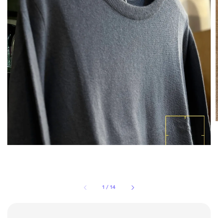
1
/
14