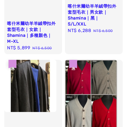
喀什米爾幼羊羊絨帶扣外
套型毛衣｜男女款｜
Shamina｜黑｜
喀什米爾幼羊羊絨帶扣外
S/L/XXL
套型毛衣｜女款｜
Sale
NT$ 6,288
Regular
NT$ 6,500
Shamina｜多種顏色｜
price
price
M–XL
Sale
NT$ 5,899
Regular
NT$ 6,500
price
price
優惠
優惠