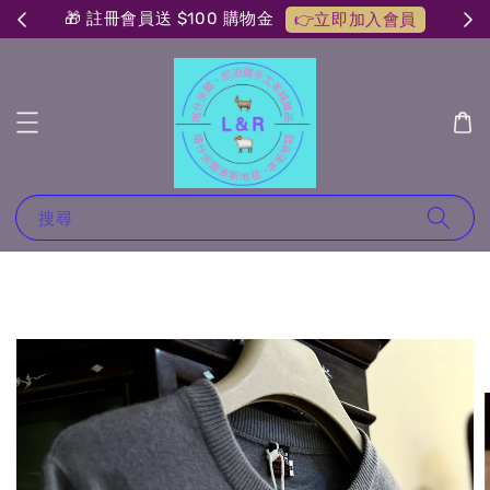
🎁 註冊會員送 $100 購物金
👉立即加入會員
搜尋