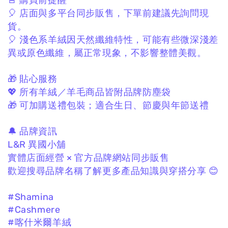
🚨 購買前提醒
🎈 店面與多平台同步販售，
下單前建議先詢問現
貨。
🎈 淺色系羊絨因天然纖維特性，
可能有些微深淺差
異或原色纖維，
屬正常現象，不影響整體美觀。
🎁 貼心服務
💖 所有羊絨／羊毛商品皆附品牌防塵袋
🎁 可加購送禮包裝；
適合生日、節慶與年節送禮
🔔 品牌資訊
L&R 異國小舖
實體店面經營 × 官方品牌網站同步販售
歡迎搜尋品牌名稱了解更多產品知識與穿搭分享 😊
#Shamina
#Cashmere
#喀什米爾羊絨