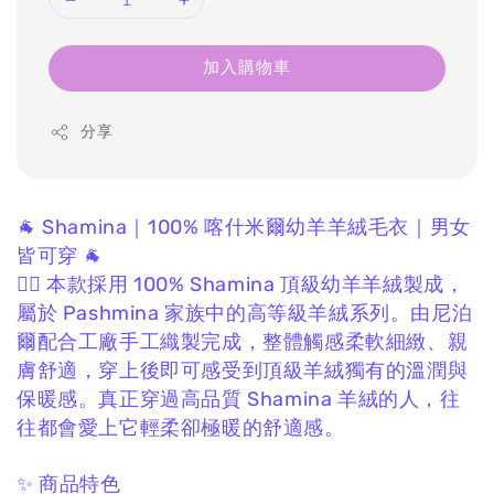
加入購物車
分享
🐐 Shamina｜100% 喀什米爾幼羊羊絨毛衣｜男女
皆可穿 🐐
❤️‍🔥 本款採用 100% Shamina 頂級幼羊羊絨製成，
屬於 Pashmina 家族中的高等級羊絨系列。
由尼泊
爾配合工廠手工織製完成，
整體觸感柔軟細緻、親
膚舒適，
穿上後即可感受到頂級羊絨獨有的溫潤與
保暖感。
真正穿過高品質 Shamina 羊絨的人，
往
往都會愛上它輕柔卻極暖的舒適感。
✨ 商品特色