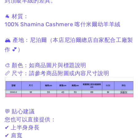
到頂級羊絨的差異。
🐐 材質：
100% Shamina Cashmere
喀什米爾幼羊羊絨
🏔 產地：
尼泊爾
（本店尼泊爾總店自家配合工廠製
作 💕）
🎨 顏色：
如商品圖片與標題說明
📏 尺寸：
請參考商品附圖或內容尺寸說明
💬 貼心建議
您也可以直接提供：
✔ 上半身身長
✔ 肩寬