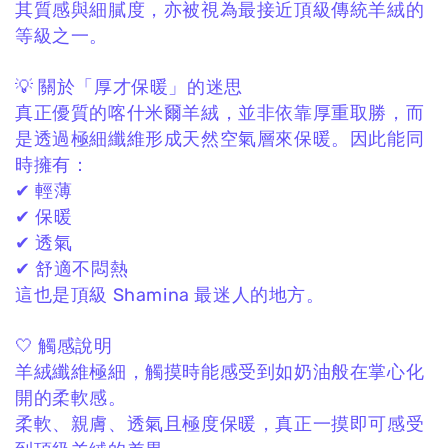
其質感與細膩度，
亦被視為最接近頂級傳統羊絨的
等級之一。
💡 關於「厚才保暖」的迷思
真正優質的喀什米爾羊絨，
並非依靠厚重取勝，
而
是透過極細纖維形成天然空氣層來保暖。
因此能同
時擁有：
✔ 輕薄
✔ 保暖
✔ 透氣
✔ 舒適不悶熱
這也是頂級 Shamina 最迷人的地方。
🤍 觸感說明
羊絨纖維極細，
觸摸時能感受到如奶油般在掌心化
開的柔軟感。
柔軟、親膚、透氣且極度保暖，
真正一摸即可感受