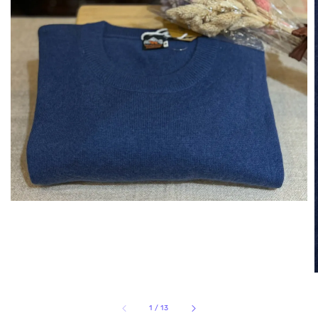
1
/
13