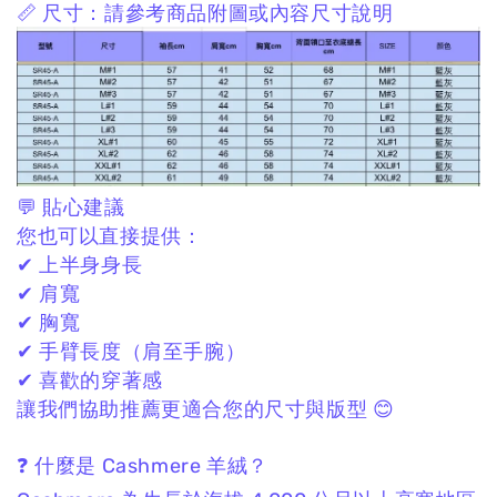
📏 尺寸：
請參考商品附圖或內容尺寸說明
💬 貼心建議
您也可以直接提供：
✔ 上半身身長
✔ 肩寬
✔ 胸寬
✔ 手臂長度（肩至手腕）
✔ 喜歡的穿著感
讓我們協助推薦更適合您的尺寸與版型 😊
❓ 什麼是 Cashmere 羊絨？