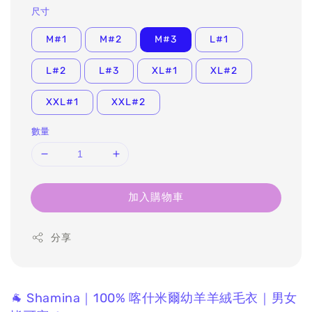
尺寸
M#1
M#2
M#3
L#1
L#2
L#3
XL#1
XL#2
XXL#1
XXL#2
數量
加入購物車
分享
🐐 Shamina｜100% 喀什米爾幼羊羊絨毛衣｜男女