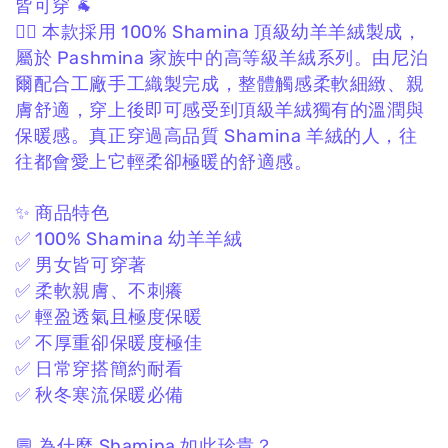
皆可穿 🐐
❤️‍🔥 本款採用 100% Shamina 頂級幼羊羊絨製成，
屬於 Pashmina 家族中的高等級羊絨系列。
由尼泊
爾配合工廠手工織製完成，
整體觸感柔軟細緻、親
膚舒適，
穿上後即可感受到頂級羊絨獨有的溫潤與
保暖感。
真正穿過高品質 Shamina 羊絨的人，
往
往都會愛上它輕柔卻極暖的舒適感。
✨ 商品特色
✅ 100% Shamina 幼羊羊絨
✅ 男女皆可穿著
✅ 柔軟親膚、不刺癢
✅ 輕盈透氣且極度保暖
✅ 不厚重卻保暖度極佳
✅ 日常穿搭簡約耐看
✅ 秋冬寒流保暖必備
💬 為什麼 Shamina 如此珍貴？