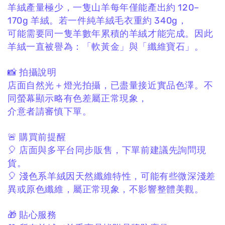
羊絨產量極少，
一隻山羊每年僅能產出約 120–
170g 羊絨。
若一件純羊絨毛衣重約 340g，
可能需要同一隻羊數年累積的羊絨才能完成。
因此
羊絨一直被譽為：
「軟黃金」與「纖維寶石」。
📸 拍攝說明
店面自然光＋燈光拍攝，
已盡量接近實品色澤。
不
同螢幕顯示略有色差屬正常現象，
介意者請審慎下單。
🚨 購買前提醒
🎈 店面與多平台同步販售，
下單前建議先詢問現
貨。
🎈 淺色系羊絨因天然纖維特性，
可能有些微深淺差
異或原色纖維，
屬正常現象，不影響整體美觀。
🎁 貼心服務