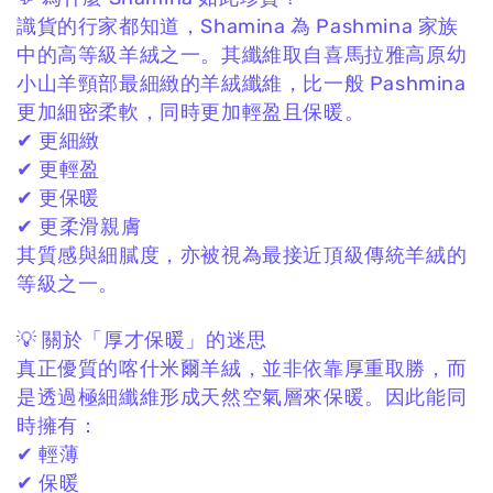
識貨的行家都知道，
Shamina 為 Pashmina 家族
中的高等級羊絨之一。
其纖維取自喜馬拉雅高原幼
小山羊頸部最細緻的羊絨纖維，
比一般 Pashmina
更加細密柔軟，
同時更加輕盈且保暖。
✔ 更細緻
✔ 更輕盈
✔ 更保暖
✔ 更柔滑親膚
其質感與細膩度，
亦被視為最接近頂級傳統羊絨的
等級之一。
💡 關於「厚才保暖」的迷思
真正優質的喀什米爾羊絨，
並非依靠厚重取勝，
而
是透過極細纖維形成天然空氣層來保暖。
因此能同
時擁有：
✔ 輕薄
✔ 保暖