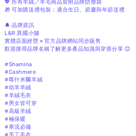
💖 所有羊絨／羊毛商品皆附品牌防塵袋
🎁 可加購送禮包裝；
適合生日、節慶與年節送禮
🔔 品牌資訊
L&R 異國小舖
實體店面經營 × 官方品牌網站同步販售
歡迎搜尋品牌名稱了解更多產品知識與穿搭分享 😊
#Shamina
#Cashmere
#喀什米爾羊絨
#幼羊羊絨
#羊絨毛衣
#男女皆可穿
#高級羊絨
#極保暖
#寒流必備
#手工毛衣