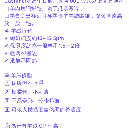
Cashmere 為生長於海拔 4,000 公尺以上高寒地區
山羊內層細絨毛。
為了抵禦寒冷，
山羊會長出極細且極柔軟的羊絨纖維，
保暖度遠高
於一般羊毛。
🐐 羊絨特色：
✔ 纖維細度約13–15.5μm
✔ 保暖度約為一般羊毛1.5～2倍
✔ 輕薄卻極暖
✔ 透氣不悶熱
🧶 羊絨優點
1️⃣ 保暖但不厚重
2️⃣ 極柔軟、不刺癢
3️⃣ 不易變形、較少起皺
4️⃣ 可依人體溫度自然調節舒適度
🤔 為什麼羊絨 CP 值高？