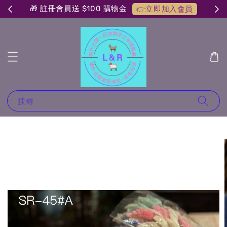
🎁 註冊會員送 $100 購物金
👉立即加入會員
搜尋