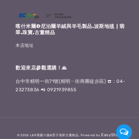
喀什米爾&尼泊爾羊絨與羊毛製品.波斯地毯 | 翡
翠.珠寶.古董精品
本店地址
歡迎來店參觀選購！🙏
台中市精明一街71號(精明ㄧ街商圈徒步區) ☎️：04-
23273836 📲 0921939855
EasyStore
© 2026 L&R異國小舖&雪子翡翠古董精品. Powered by