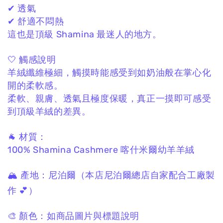
✔ 透氣
✔ 舒適不悶熱
這也是頂級 Shamina 最迷人的地方。
🤍 觸感說明
羊絨纖維極細，
觸摸時能感受到如奶油般在掌心化
開的柔軟感。
柔軟、親膚、透氣且極度保暖，
真正一摸即可感受
到頂級羊絨的差異。
🐐 材質：
100% Shamina Cashmere
喀什米爾幼羊羊絨
🏔 產地：
尼泊爾
（本店尼泊爾總店自家配合工廠製
作 💕）
🎨 顏色：
如商品圖片與標題說明