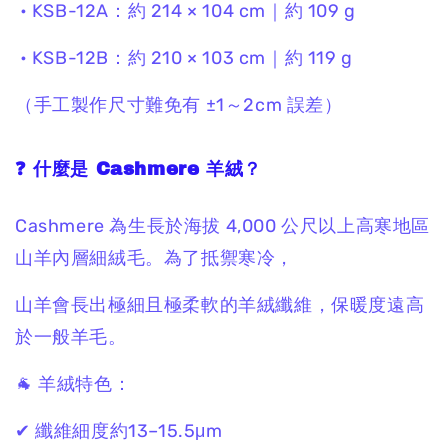
• KSB-12A：約 214 × 104 cm｜約 109 g
• KSB-12B：約 210 × 103 cm｜約 119 g
（手工製作尺寸難免有 ±1～2cm 誤差）
❓ 什麼是 Cashmere 羊絨？
Cashmere 為生長於海拔 4,000 公尺以上高寒地區
山羊內層細絨毛。為了抵禦寒冷，
山羊會長出極細且極柔軟的羊絨纖維，保暖度遠高
於一般羊毛。
🐐 羊絨特色：
✔ 纖維細度約13–15.5μm