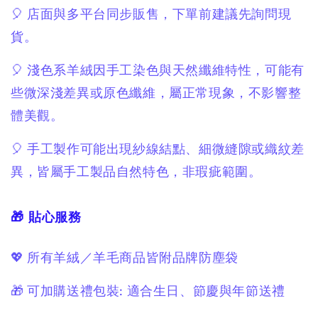
🎈 店面與多平台同步販售，
下單前建議先詢問現
貨。
🎈 淺色系羊絨因手工染色與天然纖維特性，可能有
些微深淺差異或原色纖維，
屬正常現象，不影響整
體美觀。
🎈 手工製作可能出現紗線結點、細微縫隙或織紋差
異，皆屬手工製品自然特色，非瑕疵範圍。
🎁 貼心服務
💖 所有羊絨／羊毛商品皆附品牌防塵袋
🎁 可加購送禮包裝: 適合生日、節慶與年節送禮