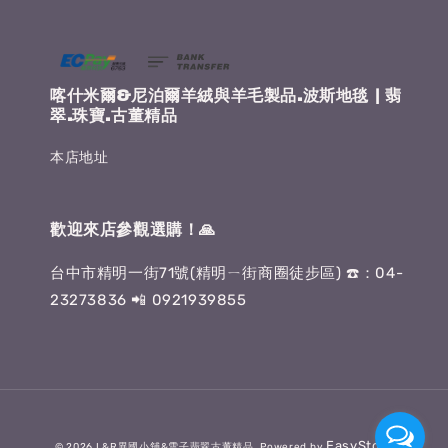
喀什米爾&尼泊爾羊絨與羊毛製品.波斯地毯 | 翡
翠.珠寶.古董精品
本店地址
歡迎來店參觀選購！🙏
台中市精明一街71號(精明ㄧ街商圈徒步區) ☎️：04-
23273836 📲 0921939855
EasyStore
© 2026 L&R異國小舖&雪子翡翠古董精品. Powered by