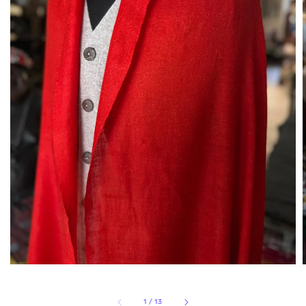
1
/
13