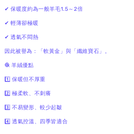
✔ 保暖度約為一般羊毛1.5～2倍
✔ 輕薄卻極暖
✔ 透氣不悶熱
因此被譽為：「軟黃金」與「纖維寶石」。
🧶 羊絨優點
1️⃣ 保暖但不厚重
2️⃣ 極柔軟、不刺癢
3️⃣ 不易變形、較少起皺
4️⃣ 透氣控溫、四季皆適合