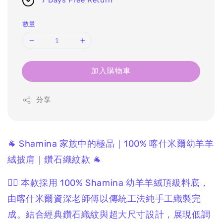
7 Days Free Return
數量
加入購物車
分享
🐐 Shamina 家族中的極品｜100% 喀什米爾幼羊羊
絨披肩｜鑽石織紋款 🐐
❤️‍🔥 本款採用 100% Shamina 幼羊羊絨頂級料底，
由喀什米爾資深老師傅以傳統工法純手工織製完
成。結合經典鑽石織紋與超大尺寸設計，展現低調