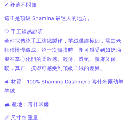
✔ 舒適不悶熱
這正是頂級 Shamina 最迷人的地方。
🤍 手工觸感說明
全件採傳統手工紡織製作，羊絨纖維極細，需由老
師傅慢慢織成。第一次觸摸時，即可感受到如奶油
般在掌心化開的柔軟感。輕薄、透氣、親膚又保
暖，真正一摸即可感受到頂級羊絨的差異。
🐐 材質：100% Shamina Cashmere 喀什米爾幼羊
羊絨
🏔 產地：
喀什米爾
📏 尺寸
⚖️ 重量
：