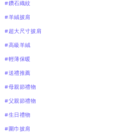
#鑽石織紋
#羊絨披肩
#超大尺寸披肩
#高級羊絨
#輕薄保暖
#送禮推薦
#母親節禮物
#父親節禮物
#生日禮物
#圍巾披肩