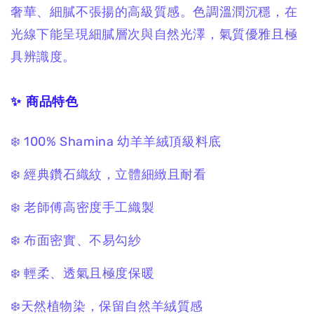
奢華、細膩不張揚的高級質感。色調溫潤沉穩，在
光線下能呈現細膩層次與自然光澤，氣質優雅且極
具辨識度。
✨ 商品特色
❄️ 100% Shamina 幼羊羊絨頂級料底
❄️ 經典鑽石織紋，立體細緻且耐看
❄️ 老師傅高密度手工織製
❄️ 布面密實、不易勾紗
❄️ 輕柔、透氣且極度保暖
❄️天然植物染，保留自然羊絨質感