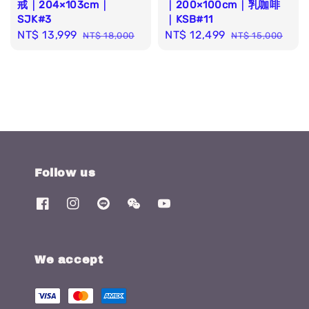
戒｜204×103cm｜
｜200×100cm｜乳咖啡
SJK#3
｜KSB#11
Sale
NT$ 13,999
Regular
Sale
NT$ 12,499
Regular
NT$ 18,000
NT$ 15,000
price
price
price
price
Follow us
We accept