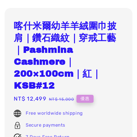
喀什米爾幼羊羊絨圍巾披
肩｜鑽石織紋｜穿戒工藝
｜Pashmina
Cashmere｜
200×100cm｜紅｜
KSB#12
Sale
NT$ 12,499
Regular
優惠
NT$ 15,000
price
price
Free worldwide shipping
Secure payments