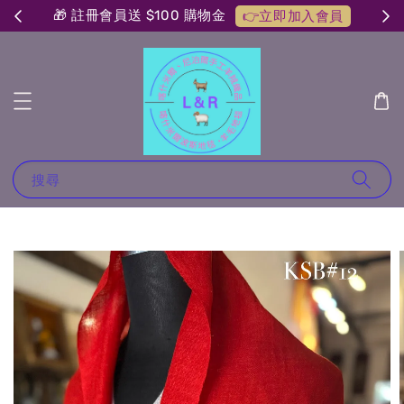
🎁 註冊會員送 $100 購物金
👉立即加入會員
搜尋