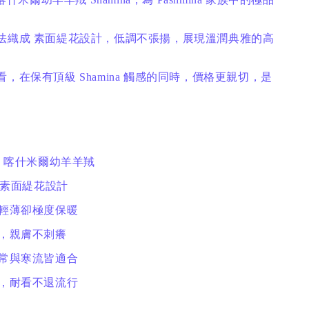
法織成 素面緹花設計，低調不張揚，展現溫潤典雅的高
，在保有頂級 Shamina 觸感的同時，價格更親切，是
。
mina 喀什米爾幼羊羊羢
× 素面緹花設計
，輕薄卻極度保暖
軟，親膚不刺癢
日常與寒流皆適合
式，耐看不退流行