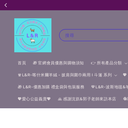
搜尋
首頁
🎁 官網會員優惠與購物須知
👉 所有產品分類
🧣L&R-喀什米爾羊絨 - 披肩與圍巾兩用 I 斗篷 系列

🎁 L&R-優惠加購 禮盒袋與包裝服務
🤎L&R-波斯地毯
💖愛心公益義賣💖
🙏 感謝沈斻&郭子老師來訪本店
