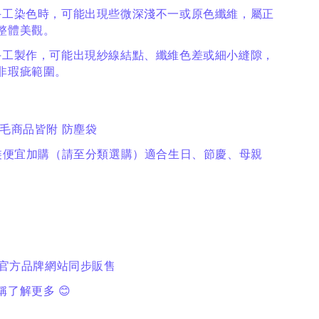
羊絨於手工染色時，可能出現些微深淺不一或原色纖維，屬正
整體美觀。
品為全手工製作，可能出現紗線結點、纖維色差或細小縫隙，
非瑕疵範圍。
羊毛商品皆附 防塵袋
禮包裝便宜加購（請至分類選購）適合生日、節慶、母親
 官方品牌網站同步販售
了解更多 😊