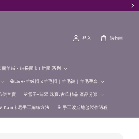
登入
購物車
什米爾羊絨 - 細長圍巾 I 脖圍 系列
🧶L&R-羊絨帽 &羊毛帽｜羊毛襪｜羊毛手套
飾便宜賣
💙雪子-翡翠.珠寶.古董精品 產品分類
🌹 Kani卡尼手工編織方法
🤴 手工波斯地毯製作過程