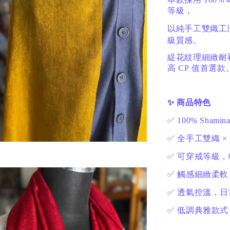
等級，
以純手工雙織工
級質感。
緹花紋理細緻耐看
高 CP 值首選款
✨ 商品特色
✅ 100% Sha
✅ 全手工雙織 
✅ 可穿戒等級
✅ 觸感細緻柔
✅ 透氣控溫，
✅ 低調典雅款