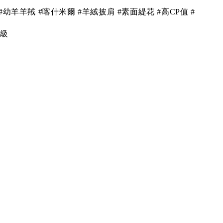
na #幼羊羊羢 #喀什米爾 #羊絨披肩 #素面緹花 #高CP值 #
藏級