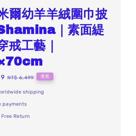
米爾幼羊羊絨圍巾披
Shamina｜素面緹
穿戒工藝｜
×70cm
99
Regular
優惠
NT$ 6,499
price
orldwide shipping
e payments
 Free Return