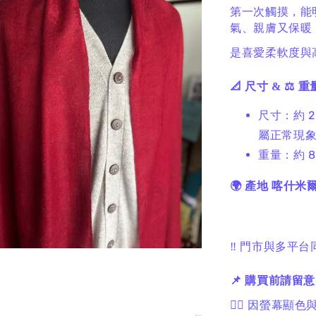
第一次觸摸，能
氣、親膚又保暖
是喜愛柔軟度與
📐 尺寸 & ⚖️ 重
尺寸：約 2
屬正常現
重量：約 80
🌍 產地
喀什米
‼️ 門市與多
📌 購買前請留意
🙋‍♀️ 因螢