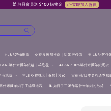
🎁 註冊會員送 $100 購物金
👉立即加入會員
✨L&R好物推薦
🌿春夏披肩推薦｜冷氣房必備
🧣 L&R-喀
 L&R-喀什米爾羊絨毯｜羊毛毯
🐐L&R-100%喀什米爾羊絨毛衣
&羊毛地毯
💜L&R-抱枕套 | 傢飾 | 其它
👗歐洲/日本名牌過季服
喀什米爾羊絨手工編織過程
🧵 如何手工製作喀什米羊絨的紗線