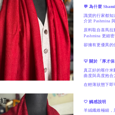
💬 為什麼 Sha
識貨的行家都知道，
介於 Pashmin
原料取自喜馬拉
Pashmina 更
卻擁有更優異的保
💡 關於「厚才
真正好的喀什米
曲度與高度抱合
在輕薄狀態下即
🤍 觸感說明
羊絨纖維極細，