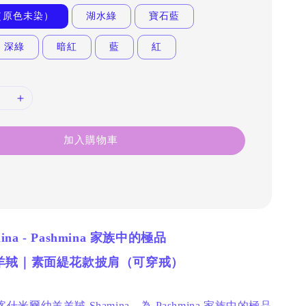
（原色未染）
湖水綠
寶石藍
深綠
暗紅
藍
紅
加入購物車
mina - Pashmina 家族中的極品
羊羢｜素面緹花款披肩（可穿戒）
喀什米爾幼羊羊羢 Shamina，為 Pashmina 家族中的極品