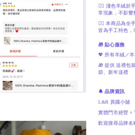
🙋‍♀️ 淺色
常現象，不影響
🙋‍♀️ 本商
皆為手工特色，
🎁 貼心服務
💖 所有羊絨／
🎁 提供 送
節、新年送禮
🔔 品牌資訊
L&R 異國小舖
實體門市經營 ×
歡迎搜尋品牌名稱