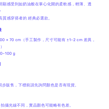
明顯感受到如奶油般在掌心化開的柔軟感，輕薄、透
，
高質感穿搭者的 經典必選款。
量
00 × 70 cm（手工製作，尺寸可能有 ±1–2 cm 差異，
象）
–100 g
爾
平台同步販售，下標前請先詢問顏色是否有現貨。
幕顯色與拍攝光線不同，實品顏色可能略有色差。