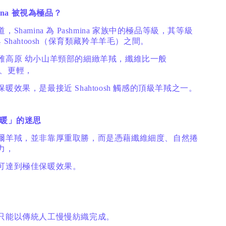
mina 被視為極品？
Shamina 為 Pashmina 家族中的極品等級，其等級
a 與 Shahtoosh（保育類藏羚羊羊毛）之間。
雅高原 幼小山羊頸部的細緻羊羢，纖維比一般
細密、更輕，
暖效果，是最接近 Shahtoosh 觸感的頂級羊羢之一。
保暖」的迷思
爾羊羢，並非靠厚重取勝，而是憑藉纖維細度、自然捲
力，
可達到極佳保暖效果。
只能以傳統人工慢慢紡織完成。