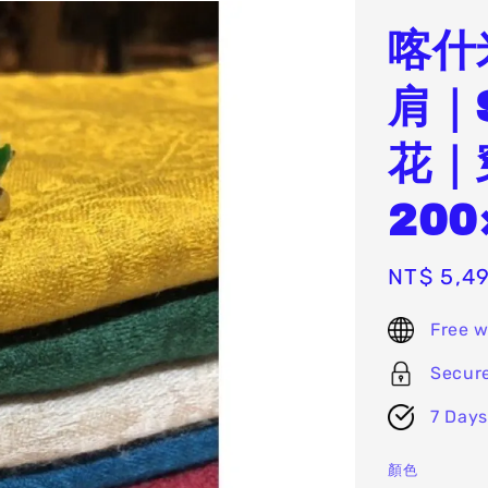
喀什
肩｜
花｜
200
Sale
NT$ 5,4
price
Free w
Secur
7 Days
顏色