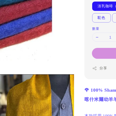
淡乳咖啡
駝色
數量
分享
🌹 100% Sha
喀什米爾幼羊
本款採用 100% 