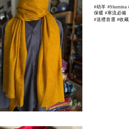
#幼羊 #Shami
保暖 #寒流必備
#送禮首選 #收