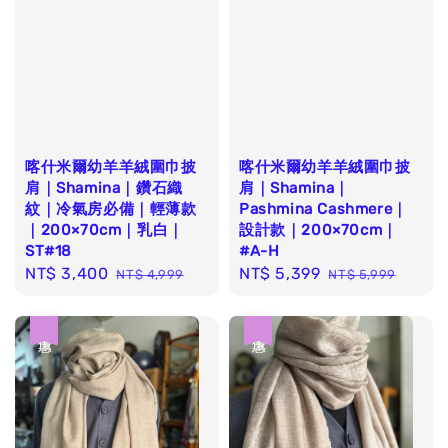
喀什米爾幼羊羊絨圍巾披
喀什米爾幼羊羊絨圍巾披
肩｜Shamina｜鑽石織
肩｜Shamina｜
紋｜冷氣房必備｜輕薄款
Pashmina Cashmere｜
｜200×70cm｜乳白｜
設計款｜200×70cm｜
ST#18
#A-H
Sale
NT$ 3,400
Regular
Sale
NT$ 5,399
Regular
NT$ 4,999
NT$ 5,999
price
price
price
price
優惠
優惠