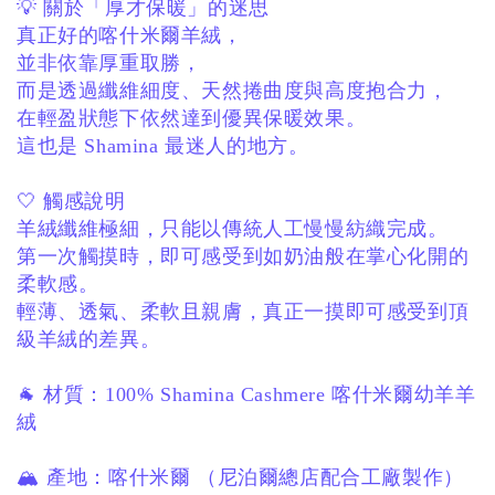
💡 關於「厚才保暖」的迷思
真正好的喀什米爾羊絨，
並非依靠厚重取勝，
而是透過纖維細度、天然捲曲度與高度抱合力，
在輕盈狀態下依然達到優異保暖效果。
這也是 Shamina 最迷人的地方。
🤍 觸感說明
羊絨纖維極細，
只能以傳統人工慢慢紡織完成。
第一次觸摸時，
即可感受到如奶油般在掌心化開的
柔軟感。
輕薄、透氣、柔軟且親膚，
真正一摸即可感受到頂
級羊絨的差異。
🐐 材質：
100% Shamina Cashmere
喀什米爾幼羊羊
絨
🏔 產地：
喀什米爾
（尼泊爾總店配合工廠製作）