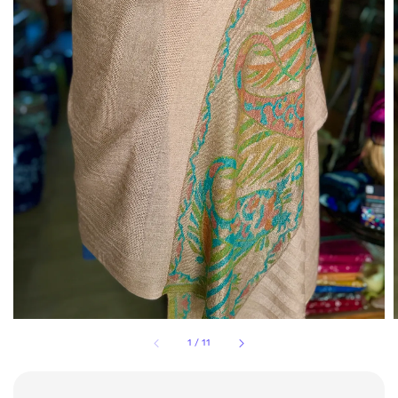
1
/
11