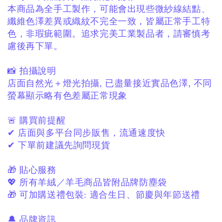
本商品為全手工製作，
可能會出現些微紗線結點、
纖維色澤差異或織紋不完全一致，
皆屬正常手工特
色，非瑕疵範圍。
追求完美工業製品者，
請審慎考
慮後再下單。
📸 拍攝說明
店面自然光＋燈光拍攝,
已盡量接近實品色澤,
不同
螢幕顯示略有色差屬正常現象
🚨 購買前提醒
✔ 店面與多平台同步販售，流通速度快
✔ 下單前建議先詢問現貨
🎁 貼心服務
💖 所有羊絨／羊毛商品皆附品牌防塵袋
🎁 可加購送禮包裝:
適合生日、節慶與年節送禮
🔔 品牌資訊