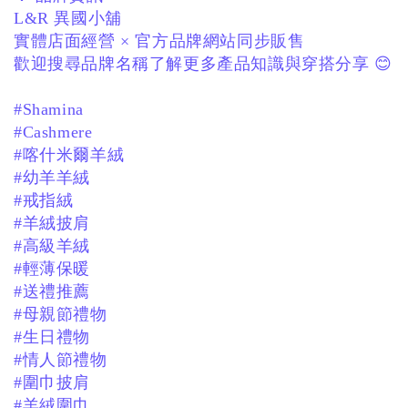
L&R 異國小舖
實體店面經營 × 官方品牌網站同步販售
歡迎搜尋品牌名稱了解更多產品知識與穿搭分享 😊
#Shamina
#Cashmere
#喀什米爾羊絨
#幼羊羊絨
#戒指絨
#羊絨披肩
#高級羊絨
#輕薄保暖
#送禮推薦
#母親節禮物
#生日禮物
#情人節禮物
#圍巾披肩
#羊絨圍巾