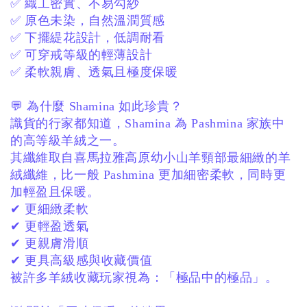
✅ 織工密實、不易勾紗
✅ 原色未染，自然溫潤質感
✅ 下擺緹花設計，低調耐看
✅ 可穿戒等級的輕薄設計
✅ 柔軟親膚、透氣且極度保暖
💬 為什麼 Shamina 如此珍貴？
識貨的行家都知道，
Shamina 為 Pashmina 家族中
的高等級羊絨之一。
其纖維取自喜馬拉雅高原幼小山羊頸部最細緻的羊
絨纖維，
比一般 Pashmina 更加細密柔軟，
同時更
加輕盈且保暖。
✔ 更細緻柔軟
✔ 更輕盈透氣
✔ 更親膚滑順
✔ 更具高級感與收藏價值
被許多羊絨收藏玩家視為：
「極品中的極品」。