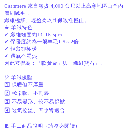
Cashmere 來自海拔 4,000 公尺以上高寒地區山羊內
層細絨毛，
纖維極細、輕盈柔軟且保暖性極佳。
🐐 羊絨特色：
✔ 纖維細度約13–15.5μm
✔ 保暖度約為一般羊毛1.5～2倍
✔ 輕薄卻極暖
✔ 透氣不悶熱
因此被譽為：
「軟黃金」與「纖維寶石」。
🎈 羊絨優點
1️⃣ 保暖但不厚重
2️⃣ 極柔軟、不刺癢
3️⃣ 不易變形、較不易起皺
4️⃣ 透氣控溫、四季皆適合
🧵 手工商品說明（請務必閱讀）