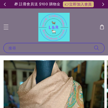
🎁 註冊會員送 $100 購物金
👉立即加入會員
搜尋