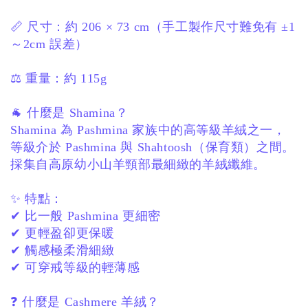
📏 尺寸：
約 206 × 73 cm
（手工製作尺寸難免有 ±1
～2cm 誤差）
⚖️ 重量：
約 115g
🐐 什麼是 Shamina？
Shamina 為 Pashmina 家族中的高等級羊絨之一，
等級介於 Pashmina 與 Shahtoosh（保育類）之間。
採集自高原幼小山羊頸部最細緻的羊絨纖維。
✨ 特點：
✔ 比一般 Pashmina 更細密
✔ 更輕盈卻更保暖
✔ 觸感極柔滑細緻
✔ 可穿戒等級的輕薄感
❓ 什麼是 Cashmere 羊絨？