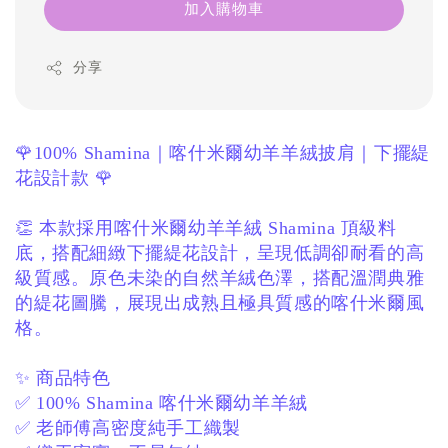
加入購物車
分享
🌹100% Shamina｜喀什米爾幼羊羊絨披肩｜下擺緹
花設計款 🌹
👏 本款採用喀什米爾幼羊羊絨 Shamina 頂級料
底，
搭配細緻下擺緹花設計，
呈現低調卻耐看的高
級質感。
原色未染的自然羊絨色澤，
搭配溫潤典雅
的緹花圖騰，
展現出成熟且極具質感的喀什米爾風
格。
✨ 商品特色
✅ 100% Shamina 喀什米爾幼羊羊絨
✅ 老師傅高密度純手工織製