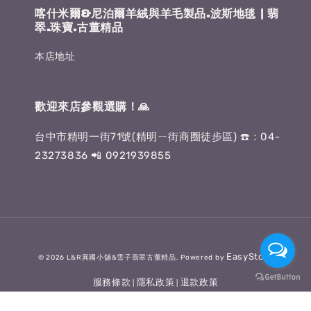
喀什米爾&尼泊爾羊絨與羊毛製品.波斯地毯 | 翡
翠.珠寶.古董精品
本店地址
歡迎來店參觀選購！🙏
台中市精明一街71號(精明ㄧ街商圈徒步區) ☎️：04-
23273836 📲 0921939855
EasyStore
© 2026 L&R異國小舖&雪子翡翠古董精品. Powered by
服務條款
隱私政策
退款政策
|
|