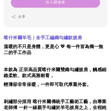
加入購物車
分享
喀什米爾羊毛｜全手工編織勾繡款披肩
溫暖的不只是身體，更是心 💛 每一件皆為獨一無
二的手工作品
本款為 正宗高品質喀什米爾雙織
勾
繡披肩，觸感細
緻柔軟、款式高雅耐看，
輕薄卻非常保暖，一件即可取代厚重外套。
刺繡部分採用 喀什米爾傳統手工藝術工藝，由專業
老師傅 一針一線親手
勾
繡於羊毛披肩之上，全程純