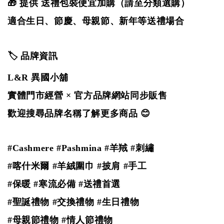
🎁 提供 送禮包裝便宜加購（請至分類選購）
適合生日、節慶、母親節、新年等送禮場合
🏷️ 品牌資訊
L&R 異國小舖
實體門市經營 × 官方品牌網站同步販售
歡迎搜尋品牌名稱了解更多商品 😊
#Cashmere #Pashmina #羊羢
#刺繡
#喀什米爾 #羊絨圍巾 #披肩 #手工
#保暖 #寒流必備 #送禮首選
#聖誕禮物 #交換禮物 #生日禮物
#母親節禮物 #情人節禮物