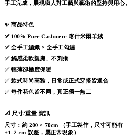
手工完成，展現職人對工藝與藝術的堅持與用心。
✨ 商品特色
✅ 100% Pure Cashmere 喀什米爾羊絨
✅ 全手工編織 × 全手工
勾
繡
✅ 觸感柔軟親膚、不刺癢
✅ 輕薄卻極度保暖
✅ 款式時尚高雅，日常或正式穿搭皆適合
✅ 每件花色皆不同，真正獨一無二
📐 尺寸/重量 資訊
尺寸：約 200 × 70cm
（手工製作，尺寸可能有
±1–2 cm 誤差，屬正常現象）