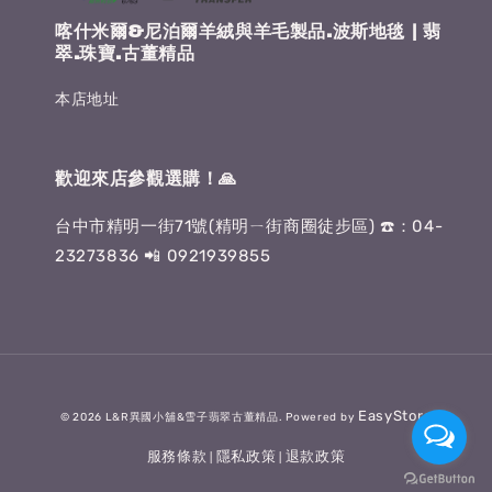
喀什米爾&尼泊爾羊絨與羊毛製品.波斯地毯 | 翡
翠.珠寶.古董精品
本店地址
歡迎來店參觀選購！🙏
台中市精明一街71號(精明ㄧ街商圈徒步區) ☎️：04-
23273836 📲 0921939855
EasyStore
© 2026 L&R異國小舖&雪子翡翠古董精品. Powered by
服務條款
隱私政策
退款政策
|
|