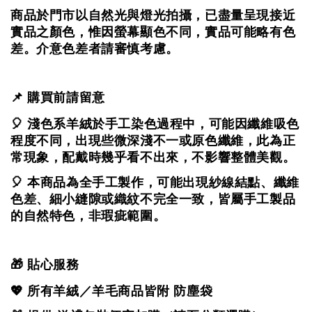
商品於門市以自然光與燈光拍攝，
已盡量呈現接近
實品之顏色，
惟因螢幕顯色不同，實品可能略有色
差。
介意色差者請審慎考慮。
📌 購買前請留意
🎈 淺色系羊絨於手工染色過程中，可能因纖維吸色
程度不同，出現些微深淺不一或原色纖維，
此為正
常現象，配戴時幾乎看不出來，不影響整體美觀。
🎈 本商品為全手工製作，可能出現紗線結點、纖維
色差、細小縫隙或織紋不完全一致，
皆屬手工製品
的自然特色，非瑕疵範圍。
🎁 貼心服務
💖 所有羊絨／羊毛商品皆附 防塵袋