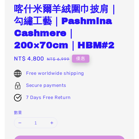
喀什米爾羊絨圍巾披肩｜
勾繡工藝｜Pashmina
Cashmere｜
200×70cm｜HBM#2
Sale
NT$ 4,800
Regular
優惠
NT$ 6,999
price
price
Free worldwide shipping
Secure payments
7 Days Free Return
數量