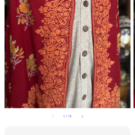
1
/
13