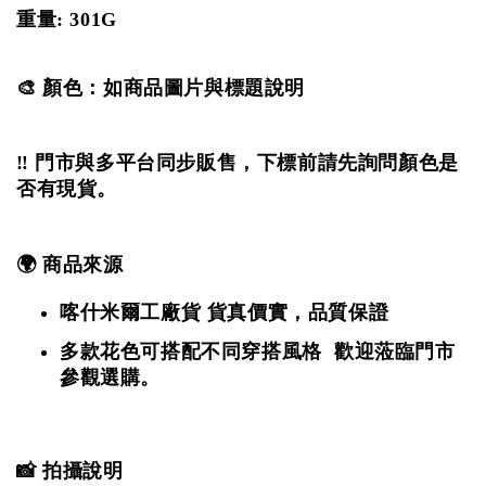
重量: 301G
🎨 顏色：如商品圖片與標題說明
‼️ 門市與多平台同步販售，下標前請先詢問顏色是
否有現貨。
🌍 商品來源
喀什米爾工廠貨
貨真價實，品質保證
多款花色可搭配不同穿搭風格 歡迎蒞臨門市
參觀選購。
📸 拍攝說明