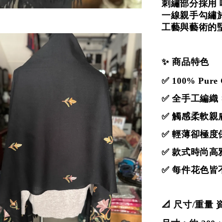
刺繡部分採用
一線親手
勾
繡
工藝與藝術的
✨ 商品特色
✅ 100% Pur
✅ 全手工編織 
✅ 觸感柔軟親
✅ 輕薄卻極度
✅ 款式時尚
✅ 每件花色
📐 尺寸/重量 