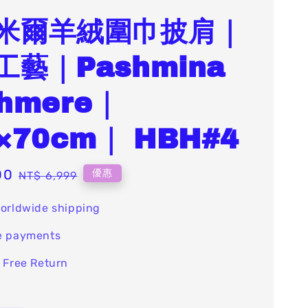
米爾羊絨圍巾披肩｜
工藝｜Pashmina
hmere｜
×70cm｜ HBH#4
00
Regular
優惠
NT$ 6,999
price
orldwide shipping
e payments
 Free Return