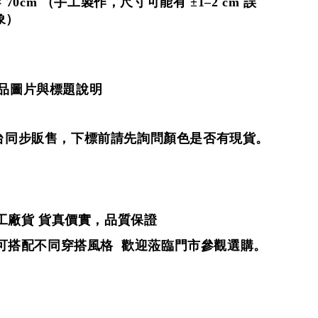
 70cm
（手工製作，尺寸可能有 ±1–2 cm 誤
象）
商品圖片與標題說明
平台同步販售，下標前請先詢問顏色是否有現貨。
工廠貨
貨真價實，品質保證
可搭配不同穿搭風格 歡迎蒞臨門市參觀選購。