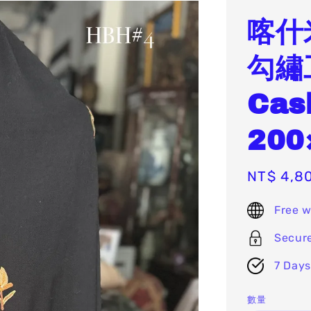
喀什
勾繡
Cas
200
Sale
NT$ 4,8
price
Free w
Secur
7 Days
數量