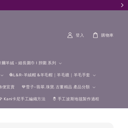
登入
購物車
什米爾羊絨 - 細長圍巾 I 脖圍 系列
🧶L&R-羊絨帽 &羊毛帽｜羊毛襪｜羊毛手套
飾便宜賣
💙雪子-翡翠.珠寶.古董精品 產品分類
🌹 Kani卡尼手工編織方法
🤴 手工波斯地毯製作過程