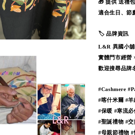
🎁 提供 送
適合生日、節
🏷️ 品牌資訊
L&R 異國小舖
實體門市經營 
歡迎搜尋品牌名
#Cashmere #
#喀什米爾 #羊
#保暖 #寒流必
#聖誕禮物 #
#母親節禮物 