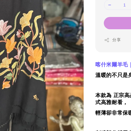
分享
喀什米爾羊毛
溫暖的不只是身
本款為 正宗
式高雅耐看，
輕薄卻非常保