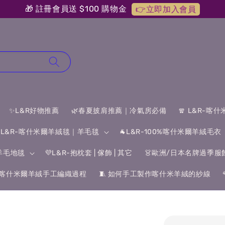
🎁 註冊會員送 $100 購物金
👉立即加入會員
✨L&R好物推薦
🌿春夏披肩推薦｜冷氣房必備
🧣 L&R-喀
 L&R-喀什米爾羊絨毯｜羊毛毯
🐐L&R-100%喀什米爾羊絨毛衣
&羊毛地毯
💜L&R-抱枕套 | 傢飾 | 其它
👗歐洲/日本名牌過季服
喀什米爾羊絨手工編織過程
🧵 如何手工製作喀什米羊絨的紗線