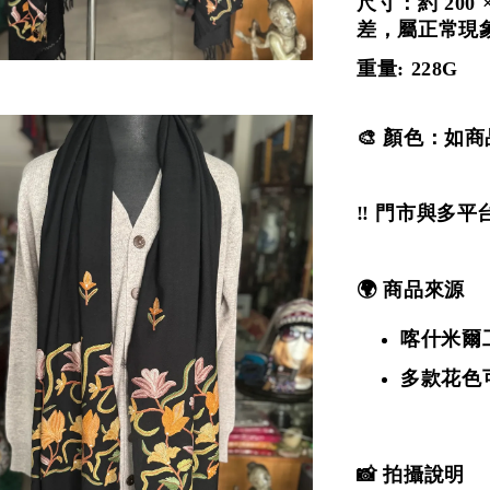
尺寸：約 200 ×
差，屬正常現
重量: 228G
🎨 顏色：如
‼️ 門市與多
🌍 商品來源
喀什米爾
多款花色
📸 拍攝說明