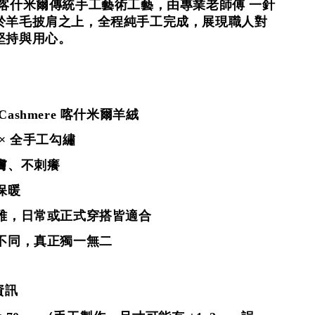
 喀什米爾傳統手工藝術工藝，由專業老師傅 一針
於羊毛披肩之上，全程純手工完成，展現職人對
堅持與用心。
e Cashmere 喀什米爾羊絨
× 全手工
勾
繡
膚、不刺癢
保暖
高雅，日常或正式穿搭皆適合
皆不同，真正獨一無二
資訊