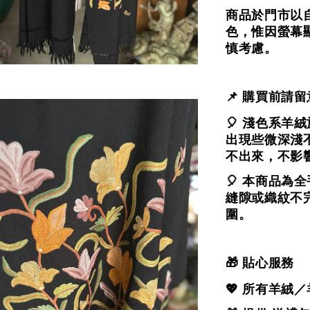
商品於門市以
色，
惟因螢幕
慎考慮。
📌 購買前請留
🎈 淺色系
出現些微深淺
不出來，不影
🎈 本商品
縫隙或織紋不
圍。
🎁 貼心服務
💖 所有羊絨