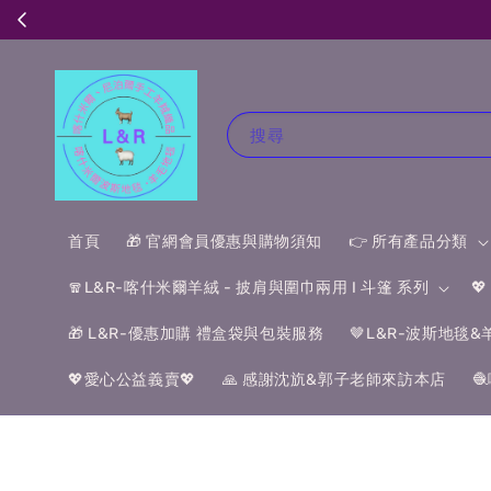
搜尋
首頁
🎁 官網會員優惠與購物須知
👉 所有產品分類
🧣L&R-喀什米爾羊絨 - 披肩與圍巾兩用 I 斗篷 系列

🎁 L&R-優惠加購 禮盒袋與包裝服務
🤎L&R-波斯地毯
💖愛心公益義賣💖
🙏 感謝沈斻&郭子老師來訪本店
