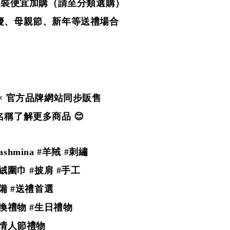
禮包裝便宜加購（請至分類選購）
慶、母親節、新年等送禮場合
× 官方品牌網站同步販售
稱了解更多商品 😊
Pashmina #羊羢
#刺繡
絨圍巾 #披肩 #手工
備 #送禮首選
交換禮物 #生日禮物
#情人節禮物