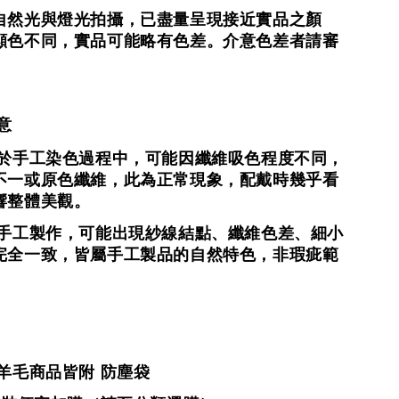
自然光與燈光拍攝，
已盡量呈現接近實品之顏
顯色不同，實品可能略有色差。
介意色差者請審
意
羊絨於手工染色過程中，可能因纖維吸色程度不同，
不一或原色纖維，
此為正常現象，配戴時幾乎看
響整體美觀。
為全手工製作，可能出現紗線結點、纖維色差、細小
完全一致，
皆屬手工製品的自然特色，非瑕疵範
／羊毛商品皆附 防塵袋