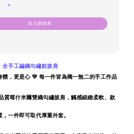
加入購物車
｜全手工編織勾繡款披肩
體，更是心 💛 每一件皆為獨一無二的手工作品
高品質喀什米爾雙織
勾
繡披肩，觸感細緻柔軟、款
暖，一件即可取代厚重外套。