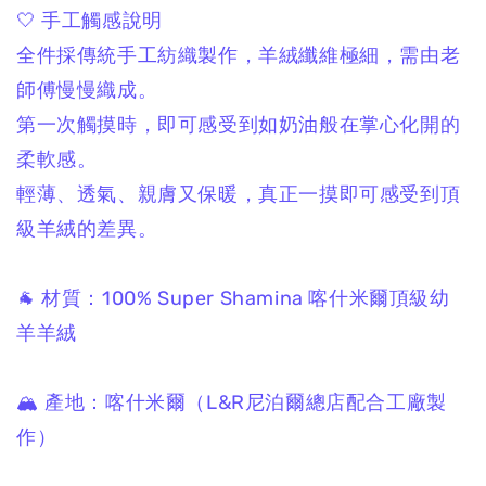
🤍 手工觸感說明
全件採傳統手工紡織製作，
羊絨纖維極細，
需由老
師傅慢慢織成。
第一次觸摸時，
即可感受到如奶油般在掌心化開的
柔軟感。
輕薄、透氣、親膚又保暖，
真正一摸即可感受到頂
級羊絨的差異。
🐐 材質：
100% Super Shamina
喀什米爾頂級幼
羊羊絨
🏔 產地：
喀什米爾
（L&R尼泊爾總店配合工廠製
作）