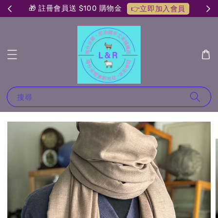
🎁 註冊會員送 $100 購物金
👉立即加入會員
搜尋