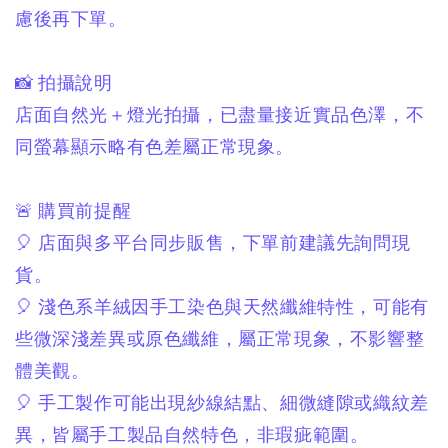
慮後再下單。
📸 拍攝說明
店面自然光＋燈光拍攝，
已盡量接近實品色澤，
不
同螢幕顯示略有色差屬正常現象。
🚨 購買前提醒
🎈 店面與多平台同步販售，
下單前建議先詢問現
貨。
🎈 淺色系羊絨因手工染色與天然纖維特性，
可能有
些微深淺差異或原色纖維，
屬正常現象，不影響整
體美觀。
🎈 手工製作可能出現紗線結點、
細微縫隙或織紋差
異，
皆屬手工製品自然特色，非瑕疵範圍。