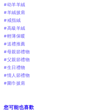
#幼羊羊絨
#羊絨披肩
#戒指絨
#高級羊絨
#輕薄保暖
#送禮推薦
#母親節禮物
#父親節禮物
#生日禮物
#情人節禮物
#圍巾披肩
您可能也喜歡