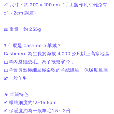
📏 尺寸：
約 200 × 100 cm
（手工製作尺寸難免有
±1～2cm 誤差）
⚖️ 重量：
約 235g
❓ 什麼是 Cashmere 羊絨？
Cashmere 為生長於海拔 4,000 公尺以上高寒地區
山羊內層細絨毛。
為了抵禦寒冷，
山羊會長出極細且極柔軟的羊絨纖維，
保暖度遠高
於一般羊毛。
🐐 羊絨特色：
✔ 纖維細度約13–15.5μm
✔ 保暖度約為一般羊毛1.5～2倍