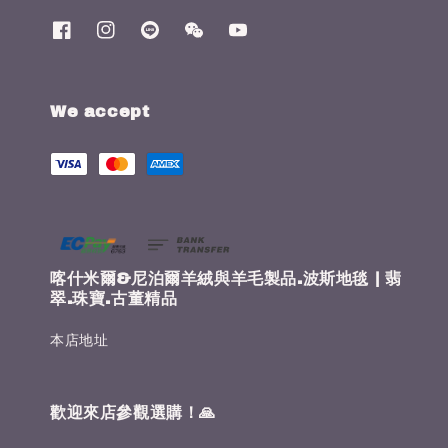
We accept
喀什米爾&尼泊爾羊絨與羊毛製品.波斯地毯 | 翡
翠.珠寶.古董精品
本店地址
歡迎來店參觀選購！🙏