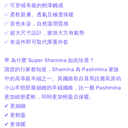
✅ 可穿戒等級的輕薄觸感
✅ 柔軟親膚、透氣且極度保暖
✅ 原色未染，自然溫潤質感
✅ 超大尺寸設計，披掛大方有氣勢
✅ 有這件即可取代厚重外套
💬 為什麼 Super Shamina 如此珍貴？
識貨的行家都知道，
Shamina 為 Pashmina 家族
中的高等級羊絨之一。
其纖維取自喜馬拉雅高原幼
小山羊頸部最細緻的羊絨纖維，
比一般 Pashmina
更加細密柔軟，
同時更加輕盈且保暖。
✔ 更細緻
✔ 更輕盈
✔ 更保暖