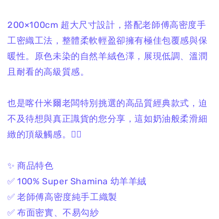
200×100cm 超大尺寸設計，
搭配老師傅高密度手
工密織工法，
整體柔軟輕盈卻擁有極佳包覆感與保
暖性。
原色未染的自然羊絨色澤，
展現低調、溫潤
且耐看的高級質感。
也是喀什米爾老闆特別挑選的高品質經典款式，
迫
不及待想與真正識貨的您分享，
這如奶油般柔滑細
緻的頂級觸感。❤️‍🔥
✨ 商品特色
✅ 100% Super Shamina 幼羊羊絨
✅ 老師傅高密度純手工織製
✅ 布面密實、不易勾紗