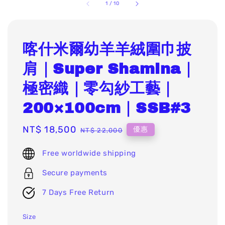
1
/
10
喀什米爾幼羊羊絨圍巾披
肩｜Super Shamina｜
極密織｜零勾紗工藝｜
200×100cm｜SSB#3
Sale
NT$ 18,500
Regular
優惠
NT$ 22,000
price
price
Free worldwide shipping
Secure payments
7 Days Free Return
Size