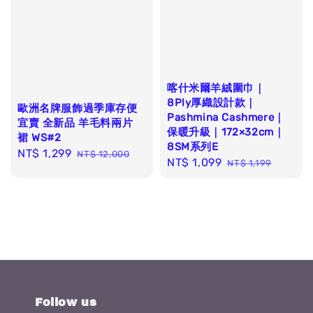
喀什米爾羊絨圍巾｜
8Ply厚織設計款｜
歐洲名牌服飾過季庫存便
Pashmina Cashmere｜
宜賣 全新品 羊毛料兩片
保暖升級｜172×32cm｜
裙 WS#2
8SM系列E
Sale
NT$ 1,299
Regular
NT$ 12,000
Sale
NT$ 1,099
Regular
NT$ 1,199
price
price
price
price
Follow us