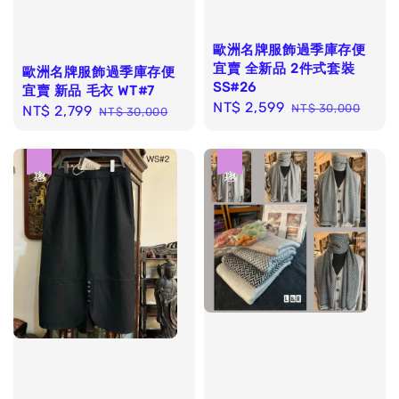
歐洲名牌服飾過季庫存便
宜賣 全新品 2件式套裝
歐洲名牌服飾過季庫存便
SS#26
宜賣 新品 毛衣 WT#7
Sale
NT$ 2,599
Regular
NT$ 30,000
Sale
NT$ 2,799
Regular
NT$ 30,000
price
price
price
price
優惠
優惠