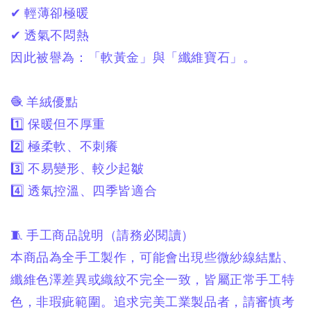
✔ 輕薄卻極暖
✔ 透氣不悶熱
因此被譽為：
「軟黃金」與「纖維寶石」。
🧶 羊絨優點
1️⃣ 保暖但不厚重
2️⃣ 極柔軟、不刺癢
3️⃣ 不易變形、較少起皺
4️⃣ 透氣控溫、四季皆適合
🧵 手工商品說明（請務必閱讀）
本商品為全手工製作，
可能會出現些微紗線結點、
纖維色澤差異或織紋不完全一致，
皆屬正常手工特
色，非瑕疵範圍。
追求完美工業製品者，
請審慎考