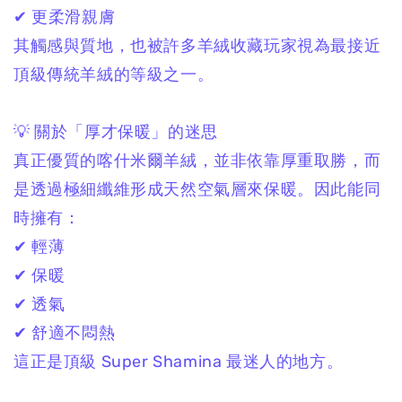
✔ 更柔滑親膚
其觸感與質地，
也被許多羊絨收藏玩家視為最接近
頂級傳統羊絨的等級之一。
💡 關於「厚才保暖」的迷思
真正優質的喀什米爾羊絨，
並非依靠厚重取勝，
而
是透過極細纖維形成天然空氣層來保暖。
因此能同
時擁有：
✔ 輕薄
✔ 保暖
✔ 透氣
✔ 舒適不悶熱
這正是頂級 Super Shamina 最迷人的地方。