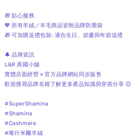
🎁 貼心服務
💖 所有羊絨／羊毛商品皆附品牌防塵袋
🎁 可加購送禮包裝:
適合生日、節慶與年節送禮
🔔 品牌資訊
L&R 異國小舖
實體店面經營 × 官方品牌網站同步販售
歡迎搜尋品牌名稱了解更多產品知識與穿搭分享 😊
#SuperShamina
#Shamina
#Cashmere
#喀什米爾羊絨