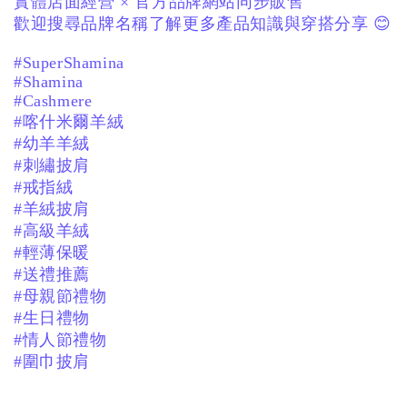
實體店面經營 × 官方品牌網站同步販售
歡迎搜尋品牌名稱了解更多產品知識與穿搭分享 😊
#SuperShamina
#Shamina
#Cashmere
#喀什米爾羊絨
#幼羊羊絨
#刺繡披肩
#戒指絨
#羊絨披肩
#高級羊絨
#輕薄保暖
#送禮推薦
#母親節禮物
#生日禮物
#情人節禮物
#圍巾披肩