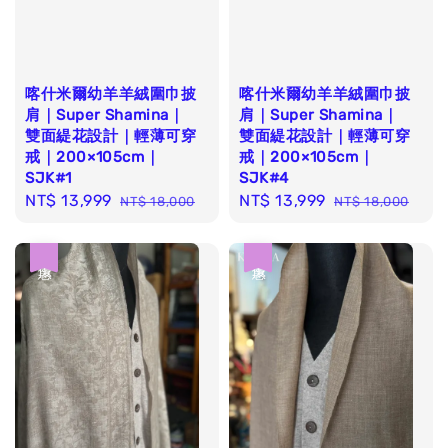
喀什米爾幼羊羊絨圍巾披
喀什米爾幼羊羊絨圍巾披
肩｜Super Shamina｜
肩｜Super Shamina｜
雙面緹花設計｜輕薄可穿
雙面緹花設計｜輕薄可穿
戒｜200×105cm｜
戒｜200×105cm｜
SJK#1
SJK#4
Sale
NT$ 13,999
Regular
Sale
NT$ 13,999
Regular
NT$ 18,000
NT$ 18,000
price
price
price
price
優惠
優惠