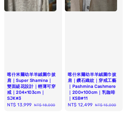
喀什米爾幼羊羊絨圍巾披
喀什米爾幼羊羊絨圍巾披
肩｜Super Shamina｜
肩｜鑽石織紋｜穿戒工藝
雙面緹花設計｜輕薄可穿
｜Pashmina Cashmere
戒｜204×103cm｜
｜200×100cm｜乳咖啡
SJK#3
｜KSB#11
Sale
NT$ 13,999
Regular
Sale
NT$ 12,499
Regular
NT$ 18,000
NT$ 15,000
price
price
price
price