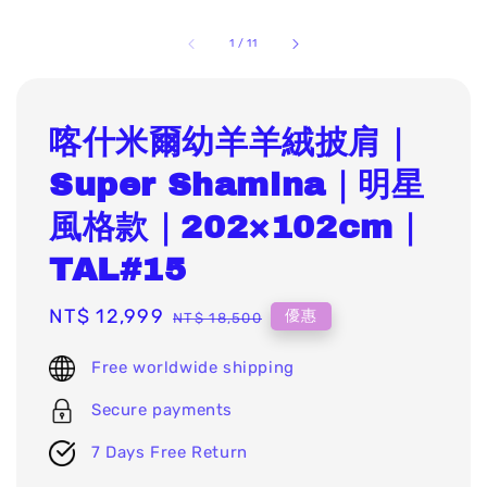
1
/
11
喀什米爾幼羊羊絨披肩｜
Super Shamina｜明星
風格款｜202×102cm｜
TAL#15
Sale
NT$ 12,999
Regular
優惠
NT$ 18,500
price
price
Free worldwide shipping
Secure payments
7 Days Free Return