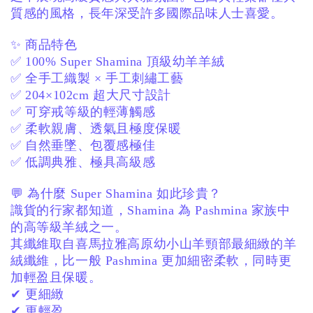
質感的風格，
長年深受許多國際品味人士喜愛。
✨ 商品特色
✅ 100% Super Shamina 頂級幼羊羊絨
✅ 全手工織製 × 手工刺繡工藝
✅ 204×102cm 超大尺寸設計
✅ 可穿戒等級的輕薄觸感
✅ 柔軟親膚、透氣且極度保暖
✅ 自然垂墜、包覆感極佳
✅ 低調典雅、極具高級感
💬 為什麼 Super Shamina 如此珍貴？
識貨的行家都知道，
Shamina 為 Pashmina 家族中
的高等級羊絨之一。
其纖維取自喜馬拉雅高原幼小山羊頸部最細緻的羊
絨纖維，
比一般 Pashmina 更加細密柔軟，
同時更
加輕盈且保暖。
✔ 更細緻
✔ 更輕盈