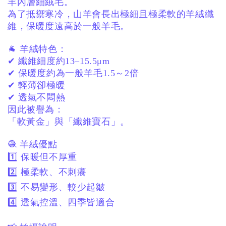
羊內層細絨毛。
為了抵禦寒冷，
山羊會長出極細且極柔軟的羊絨纖
維，
保暖度遠高於一般羊毛。
🐐 羊絨特色：
✔ 纖維細度約13–15.5μm
✔ 保暖度約為一般羊毛1.5～2倍
✔ 輕薄卻極暖
✔ 透氣不悶熱
因此被譽為：
「軟黃金」與「纖維寶石」。
🧶 羊絨優點
1️⃣ 保暖但不厚重
2️⃣ 極柔軟、不刺癢
3️⃣ 不易變形、較少起皺
4️⃣ 透氣控溫、四季皆適合