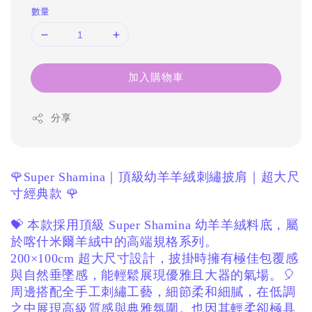
數量
加入購物車
分享
🌹Super Shamina｜頂級幼羊羊絨刺繡披肩｜超大尺
寸經典款 🌹
💝 本款採用頂級 Super Shamina 幼羊羊絨料底，
屬
於喀什米爾羊絨中的高端規格系列。
200×100cm 超大尺寸設計，
披掛時擁有極佳包覆感
與自然垂墜感，
能輕鬆展現優雅且大器的氣場。
🎈
周邊搭配全手工刺繡工藝，
細節柔和細膩，
在低調
之中展現高級質感與典雅氛圍。
也因其輕柔卻極具