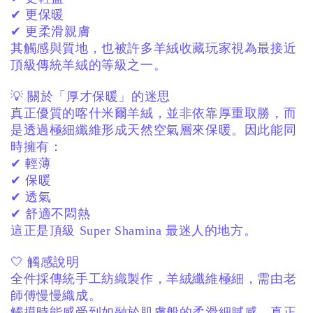
✔ 更保暖
✔ 更柔滑親膚
其觸感與質地，
也被許多羊絨收藏玩家視為最接近
頂級傳統羊絨的等級之一。
💡 關於「厚才保暖」的迷思
真正優質的喀什米爾羊絨，
並非依靠厚重取勝，
而
是透過極細纖維形成天然空氣層來保暖。
因此能同
時擁有：
✔ 輕薄
✔ 保暖
✔ 透氣
✔ 舒適不悶熱
這正是頂級 Super Shamina 最迷人的地方。
🤍 觸感說明
全件採傳統手工紡織製作，
羊絨纖維極細，
需由老
師傅慢慢織成。
觸摸時能感受到如融於肌膚般的柔滑細膩感，
真正