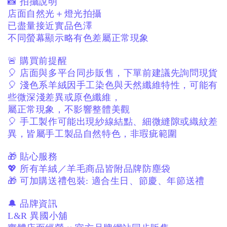
📸 拍攝說明
店面自然光＋燈光拍攝
已盡量接近實品色澤
不同螢幕顯示略有色差屬正常現象
🚨 購買前提醒
🎈 店面與多平台同步販售，下單前建議先詢問現貨
🎈 淺色系羊絨因手工染色與天然纖維特性，
可能有
些微深淺差異或原色纖維，
屬正常現象，不影響整體美觀
🎈 手工製作可能出現紗線結點、
細微縫隙或織紋差
異，
皆屬手工製品自然特色，非瑕疵範圍
🎁 貼心服務
💖 所有羊絨／羊毛商品皆附品牌防塵袋
🎁 可加購送禮包裝:
適合生日、節慶、年節送禮
🔔 品牌資訊
L&R 異國小舖