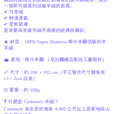
一摸即可感受到頂級羊絨的差異。
✔ 可穿戒
✔ 輕薄透氣
✔ 柔軟親膚
是喜愛高等級羊絨手感者的經典收藏款。
🐐 材質：
100% Super Shamina
喀什米爾頂級幼羊
羊絨
🏔 產地：
喀什米爾
（尼泊爾總店配合工廠製作）
📏 尺寸：
約 204 × 102 cm
（手工製作尺寸難免有
±1～2cm 誤差）
⚖️ 重量：
約 168g
❓ 什麼是 Cashmere 羊絨？
Cashmere 為生長於海拔 4,000 公尺以上高寒地區山