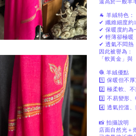
遠高於一般羊
🐐 羊絨特色：
✔ 纖維細度約13
✔ 保暖度約為
✔ 輕薄卻極暖
✔ 透氣不悶熱
因此被譽為：
「軟黃金」與
🧶 羊絨優點
1️⃣ 保暖但不
2️⃣ 極柔軟、
3️⃣ 不易變形
4️⃣ 透氣控溫
📸 拍攝說明
店面自然光＋