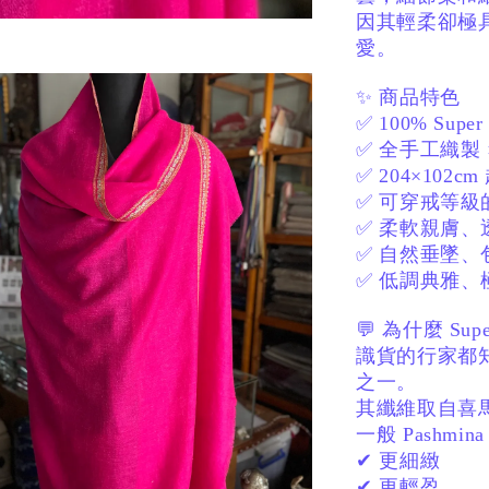
因其輕柔卻極
愛。
✨ 商品特色
✅ 100% Sup
✅ 全手工織製
✅ 204×102
✅ 可穿戒等級
✅ 柔軟親膚
✅ 自然垂墜、
✅ 低調典雅、
💬 為什麼 Sup
識貨的行家都
之一。
其纖維取自喜
一般 Pashmi
✔ 更細緻
✔ 更輕盈