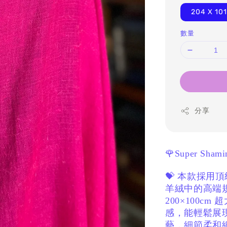
204 X 10
數量
分享
🌹Super 
💝 本款採用頂級
羊絨中的高端
200×100cm
感，
能輕鬆展
藝，
細節柔和