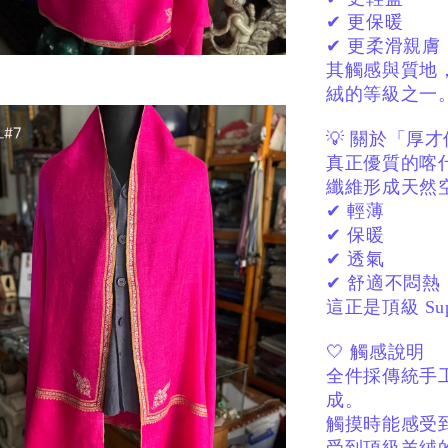
✔ 更保暖
✔ 更柔滑親膚
其觸感與質地
絨的等級之一
💡 關於「厚
真正優質的喀
纖維形成天然
✔ 輕薄
✔ 保暖
✔ 透氣
✔ 舒適不悶熱
這正是頂級 Sup
🤍 觸感說明
全件採傳統手
成。
觸摸時能感受