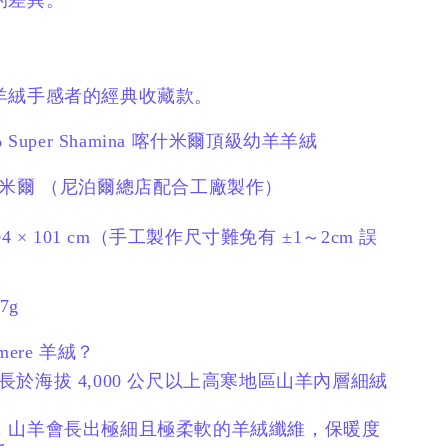
的差異。
羊絨手感者的經典收藏款。
 Super Shamina
喀什米爾頂級幼羊羊絨
什米爾
（尼泊爾總店配合工廠製作）
4 × 101 cm
（手工製作尺寸難免有 ±1～2cm 誤
7g
mere 羊絨？
 為生長於海拔 4,000 公尺以上高寒地區山羊內層細絨
，
山羊會長出極細且極柔軟的羊絨纖維，
保暖度