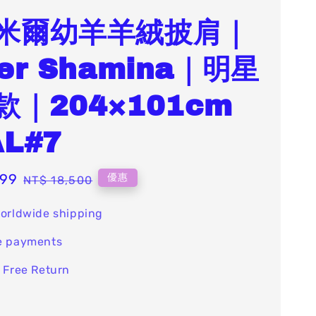
米爾幼羊羊絨披肩｜
er Shamina｜明星
款｜204×101cm
L#7
999
Regular
優惠
NT$ 18,500
price
orldwide shipping
e payments
 Free Return