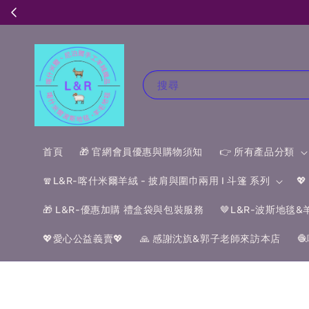
搜尋
首頁
🎁 官網會員優惠與購物須知
👉 所有產品分類
🧣L&R-喀什米爾羊絨 - 披肩與圍巾兩用 I 斗篷 系列

🎁 L&R-優惠加購 禮盒袋與包裝服務
🤎L&R-波斯地毯
💖愛心公益義賣💖
🙏 感謝沈斻&郭子老師來訪本店
