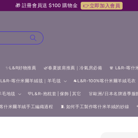
🎁 註冊會員送 $100 購物金
👉立即加入會員
✨L&R好物推薦
🌿春夏披肩推薦｜冷氣房必備
🧣 L&R-喀
 L&R-喀什米爾羊絨毯｜羊毛毯
🐐L&R-100%喀什米爾羊絨毛衣
&羊毛地毯
💜L&R-抱枕套 | 傢飾 | 其它
👗歐洲/日本名牌過季服
喀什米爾羊絨手工編織過程
🧵 如何手工製作喀什米羊絨的紗線