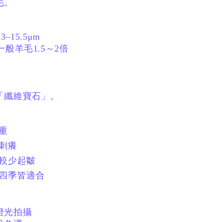
毛。
–15.5μm
一般羊毛1.5～2倍
「纖維寶石」。
厚重
不刺癢
、較少起皺
、四季皆適合
燈光拍攝