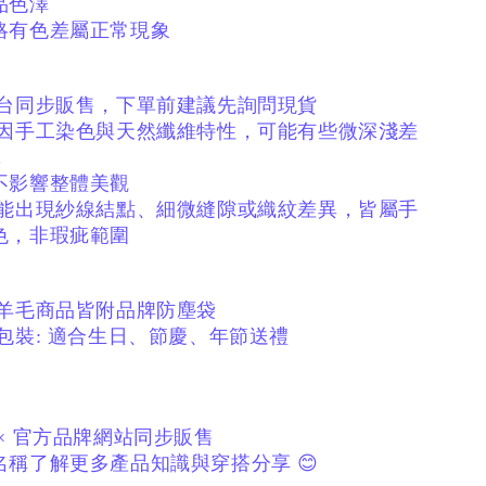
品色澤
略有色差屬正常現象
平台同步販售，下單前建議先詢問現貨
絨因手工染色與天然纖維特性，
可能有些微深淺差
，
不影響整體美觀
可能出現紗線結點、
細微縫隙或織紋差異，
皆屬手
色，非瑕疵範圍
／羊毛商品皆附品牌防塵袋
包裝:
適合生日、節慶、年節送禮
× 官方品牌網站同步販售
稱了解更多產品知識與穿搭分享 😊