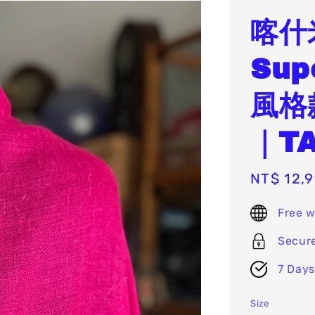
喀什
Sup
風格
｜TA
Sale
NT$ 12,
price
Free w
Secur
7 Days
Size