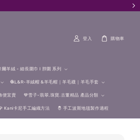
登入
購物車
什米爾羊絨 - 細長圍巾 I 脖圍 系列
🧶L&R-羊絨帽 &羊毛帽｜羊毛襪｜羊毛手套
飾便宜賣
💙雪子-翡翠.珠寶.古董精品 產品分類
🌹 Kani卡尼手工編織方法
🤴 手工波斯地毯製作過程