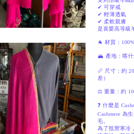
受到頂級羊絨
✔ 可穿戒
✔ 輕薄透氣
✔ 柔軟親膚
是喜愛高等級
🐐 材質：
100%
🏔 產地：
喀
📏 尺寸：
約 20
差）
⚖️ 重量：
約 10
❓ 什麼是 Cash
Cashmere
毛。
為了抵禦寒冷