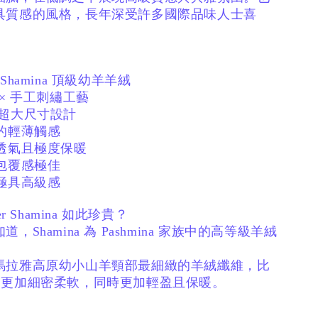
具質感的風格，
長年深受許多國際品味人士喜
er Shamina 頂級幼羊羊絨
 × 手工刺繡工藝
cm 超大尺寸設計
的輕薄觸感
、透氣且極度保暖
包覆感極佳
極具高級感
er Shamina 如此珍貴？
知道，
Shamina 為 Pashmina 家族中的高等級羊絨
馬拉雅高原幼小山羊頸部最細緻的羊絨纖維，
比
na 更加細密柔軟，
同時更加輕盈且保暖。