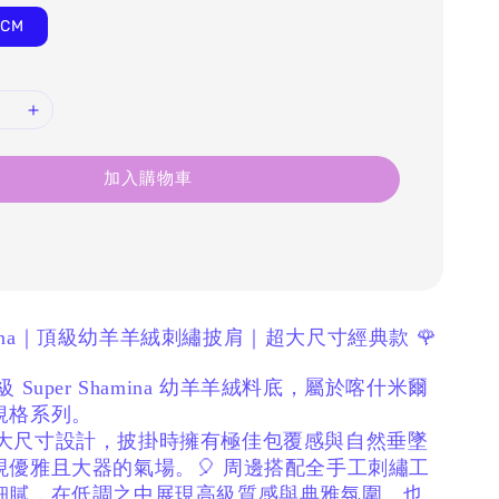
1CM
加入購物車
Shamina｜頂級幼羊羊絨刺繡披肩｜超大尺寸經典款 🌹
 Super Shamina 幼羊羊絨料底，
屬於喀什米爾
規格系列。
 超大尺寸設計，
披掛時擁有極佳包覆感與自然垂墜
現優雅且大器的氣場。
🎈 周邊搭配全手工刺繡工
細膩，
在低調之中展現高級質感與典雅氛圍。
也