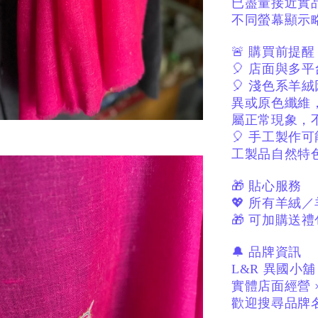
已盡量接近實
不同螢幕顯示
🚨 購買前提醒
🎈 店面與多
🎈 淺色系羊
異或原色纖維
屬正常現象，
🎈 手工製作
工製品自然特
🎁 貼心服務
💖 所有羊絨
🎁 可加購送禮
🔔 品牌資訊
L&R 異國小舖
實體店面經營 
歡迎搜尋品牌名