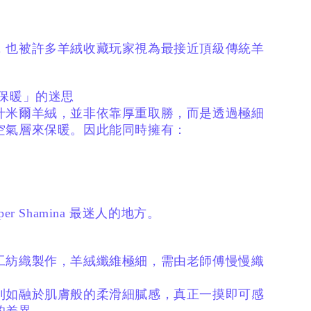
，
也被許多羊絨收藏玩家視為最接近頂級傳統羊
。
才保暖」的迷思
什米爾羊絨，
並非依靠厚重取勝，
而是透過極細
空氣層來保暖。
因此能同時擁有：
er Shamina 最迷人的地方。
工紡織製作，
羊絨纖維極細，
需由老師傅慢慢織
到如融於肌膚般的柔滑細膩感，
真正一摸即可感