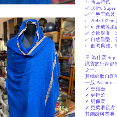
✨ 商品特色
✅ 100% Sup
✅ 全手工織製
✅ 204×102
✅ 可穿戒等級
✅ 柔軟親膚
✅ 自然垂墜、
✅ 低調典雅、
💬 為什麼 Sup
識貨的行家都
之一。
其纖維取自喜
一般 Pashmi
✔ 更細緻
✔ 更輕盈
✔ 更保暖
✔ 更柔滑親膚
其觸感與質地