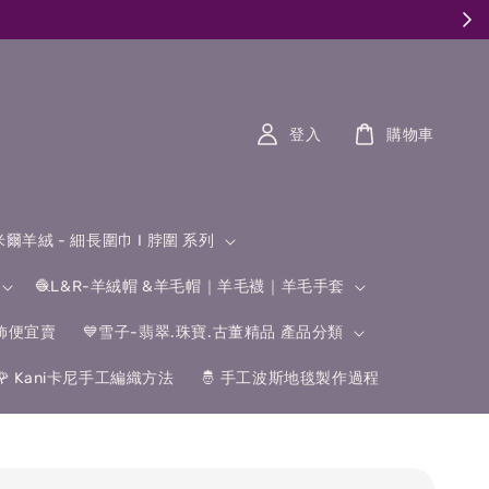
登入
購物車
什米爾羊絨 - 細長圍巾 I 脖圍 系列
🧶L&R-羊絨帽 &羊毛帽｜羊毛襪｜羊毛手套
飾便宜賣
💙雪子-翡翠.珠寶.古董精品 產品分類
🌹 Kani卡尼手工編織方法
🤴 手工波斯地毯製作過程