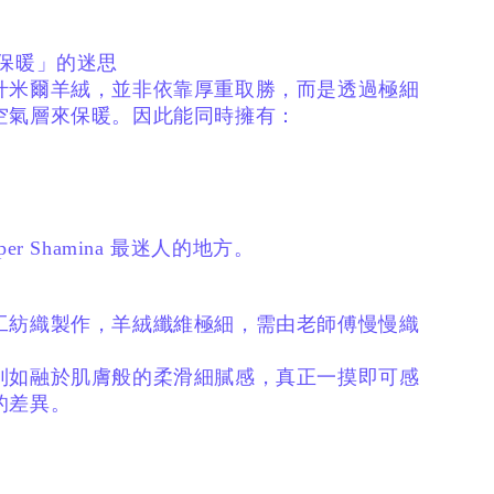
。
才保暖」的迷思
什米爾羊絨，
並非依靠厚重取勝，
而是透過極細
空氣層來保暖。
因此能同時擁有：
er Shamina 最迷人的地方。
工紡織製作，
羊絨纖維極細，
需由老師傅慢慢織
到如融於肌膚般的柔滑細膩感，
真正一摸即可感
的差異。