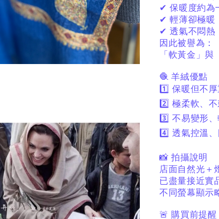
✔ 保暖度約為
✔ 輕薄卻極暖
✔ 透氣不悶熱
因此被譽為：
「軟黃金」與
🧶 羊絨優點
1️⃣ 保暖但不
2️⃣ 極柔軟、
3️⃣ 不易變形
4️⃣ 透氣控溫
📸 拍攝說明
店面自然光＋
已盡量接近實
不同螢幕顯示
🚨 購買前提醒