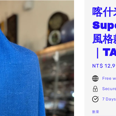
喀什
Sup
風格
｜TA
Sale
NT$ 12,
price
Free w
Secur
7 Days
數量