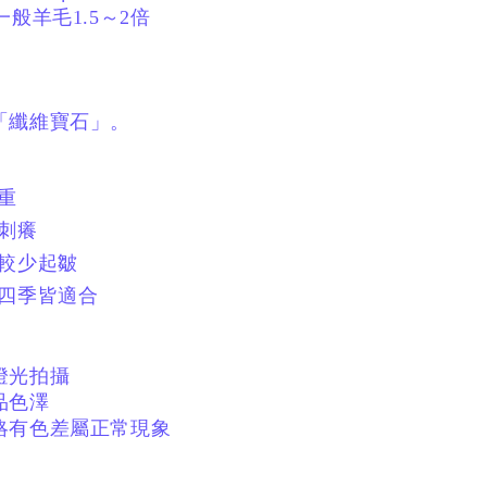
一般羊毛1.5～2倍
「纖維寶石」。
厚重
不刺癢
、較少起皺
、四季皆適合
燈光拍攝
品色澤
略有色差屬正常現象