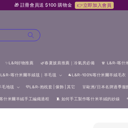
🎁 註冊會員送 $100 購物金
👉立即加入會員
✨L&R好物推薦
🌿春夏披肩推薦｜冷氣房必備
🧣 L&R-喀
 L&R-喀什米爾羊絨毯｜羊毛毯
🐐L&R-100%喀什米爾羊絨毛衣
&羊毛地毯
💜L&R-抱枕套 | 傢飾 | 其它
👗歐洲/日本名牌過季服
喀什米爾羊絨手工編織過程
🧵 如何手工製作喀什米羊絨的紗線