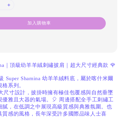
加入購物車
Shamina｜頂級幼羊羊絨刺繡披肩｜超大尺寸經典款 🌹
 Super Shamina 幼羊羊絨料底，
屬於喀什米爾
規格系列。
 超大尺寸設計，
披掛時擁有極佳包覆感與自然垂墜
現優雅且大器的氣場。
🎈 周邊搭配全手工刺繡工
細膩，
在低調之中展現高級質感與典雅氛圍。
也
具質感的風格，
長年深受許多國際品味人士喜