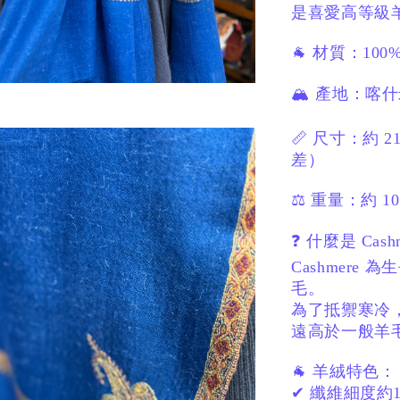
是喜愛高等級
🐐 材質：
100%
🏔 產地：
喀
📏 尺寸：
約 21
差）
⚖️ 重量：
約 10
❓ 什麼是 Cash
Cashmere
毛。
為了抵禦寒冷
遠高於一般羊
🐐 羊絨特色：
✔ 纖維細度約13