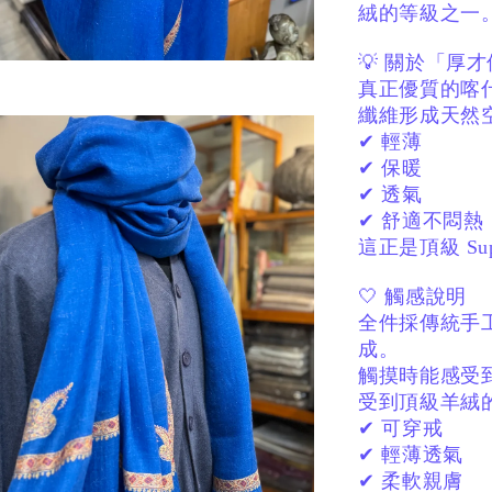
絨的等級之一
💡 關於「厚
真正優質的喀
纖維形成天然
✔ 輕薄
✔ 保暖
✔ 透氣
✔ 舒適不悶熱
這正是頂級 Sup
🤍 觸感說明
全件採傳統手
成。
觸摸時能感受
受到頂級羊絨
✔ 可穿戒
✔ 輕薄透氣
✔ 柔軟親膚