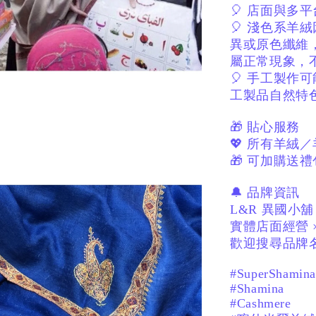
🎈 店面與多
🎈 淺色系羊
異或原色纖維
屬正常現象，
🎈 手工製作
工製品自然特
🎁 貼心服務
💖 所有羊絨
🎁 可加購送禮
🔔 品牌資訊
L&R 異國小舖
實體店面經營 
歡迎搜尋品牌名
#SuperShamina
#Shamina
#Cashmere