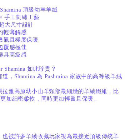
er Shamina 頂級幼羊羊絨
 × 手工刺繡工藝
cm 超大尺寸設計
的輕薄觸感
、透氣且極度保暖
包覆感極佳
極具高級感
er Shamina 如此珍貴？
知道，
Shamina 為 Pashmina 家族中的高等級羊絨
馬拉雅高原幼小山羊頸部最細緻的羊絨纖維，
比
na 更加細密柔軟，
同時更加輕盈且保暖。
，
也被許多羊絨收藏玩家視為最接近頂級傳統羊