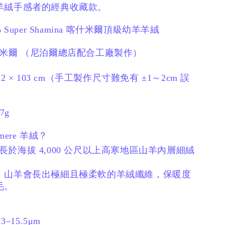
羊絨手感者的經典收藏款。
 Super Shamina
喀什米爾頂級幼羊羊絨
什米爾
（尼泊爾總店配合工廠製作）
2 × 103 cm
（手工製作尺寸難免有 ±1～2cm 誤
7g
mere 羊絨？
 為生長於海拔 4,000 公尺以上高寒地區山羊內層細絨
，
山羊會長出極細且極柔軟的羊絨纖維，
保暖度
毛。
–15.5μm