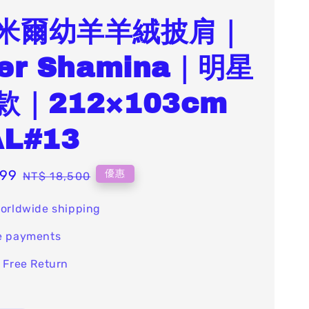
米爾幼羊羊絨披肩｜
er Shamina｜明星
款｜212×103cm
L#13
999
Regular
優惠
NT$ 18,500
price
orldwide shipping
e payments
 Free Return