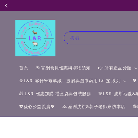
搜尋
首頁
🎁 官網會員優惠與購物須知
👉 所有產品分類
🧣L&R-喀什米爾羊絨 - 披肩與圍巾兩用 I 斗篷 系列

🎁 L&R-優惠加購 禮盒袋與包裝服務
🤎L&R-波斯地毯
💖愛心公益義賣💖
🙏 感謝沈斻&郭子老師來訪本店
