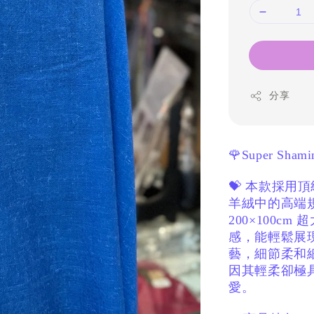
分享
🌹Super 
💝 本款採用頂級
羊絨中的高端
200×100cm
感，
能輕鬆展
藝，
細節柔和
因其輕柔卻極
愛。