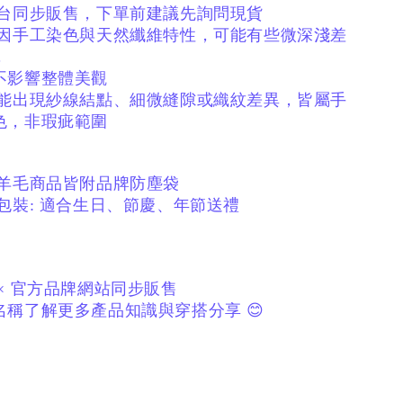
平台同步販售，下單前建議先詢問現貨
絨因手工染色與天然纖維特性，
可能有些微深淺差
，
不影響整體美觀
可能出現紗線結點、
細微縫隙或織紋差異，
皆屬手
色，非瑕疵範圍
／羊毛商品皆附品牌防塵袋
包裝:
適合生日、節慶、年節送禮
× 官方品牌網站同步販售
稱了解更多產品知識與穿搭分享 😊