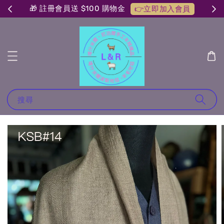
🎁 註冊會員送 $100 購物金
👉立即加入會員
搜尋