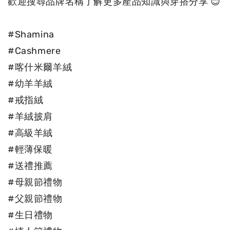
歡迎搜尋品牌名稱了解更多產品知識與穿搭分享 😊

#Shamina

#Cashmere

#喀什米爾羊絨

#幼羊羊絨

#戒指絨

#羊絨披肩

#高級羊絨

#輕薄保暖

#送禮推薦

#母親節禮物

#父親節禮物

#生日禮物
