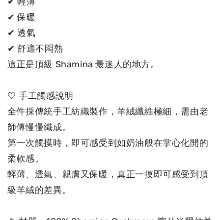
✔ 輕薄

✔ 保暖

✔ 透氣

✔ 舒適不悶熱

這正是頂級 Shamina 最迷人的地方。

🤍 手工觸感說明

全件採傳統手工紡織製作，羊絨纖維極細，需由老
師傅慢慢織成。

第一次觸摸時，即可感受到如奶油般在掌心化開的
柔軟感。

輕薄、透氣、親膚又保暖，真正一摸即可感受到頂
級羊絨的差異。
