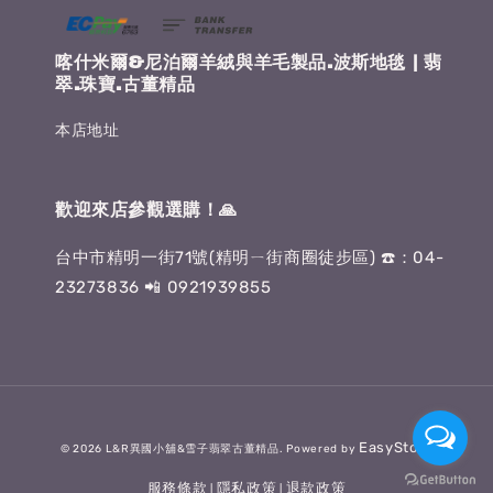
喀什米爾&尼泊爾羊絨與羊毛製品.波斯地毯 | 翡
翠.珠寶.古董精品
本店地址
歡迎來店參觀選購！🙏
台中市精明一街71號(精明ㄧ街商圈徒步區) ☎️：04-
23273836 📲 0921939855
EasyStore
© 2026 L&R異國小舖&雪子翡翠古董精品. Powered by
服務條款
隱私政策
退款政策
|
|