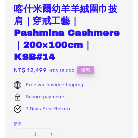
喀什米爾幼羊羊絨圍巾披
肩｜穿戒工藝｜
Pashmina Cashmere
｜200×100cm｜
KSB#14
Sale
NT$ 12,499
Regular
優惠
NT$ 15,000
price
price
Free worldwide shipping
Secure payments
7 Days Free Return
數量