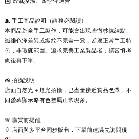
4️⃣ 透氣控溫、四季皆適合

🧵 手工商品說明（請務必閱讀）

本商品為全手工製作，可能會出現些微紗線結點、
纖維色澤差異或織紋不完全一致，皆屬正常手工特
色，非瑕疵範圍。追求完美工業製品者，請審慎考
慮後再下單。

📸 拍攝說明

店面自然光＋燈光拍攝，已盡量接近實品色澤，不
同螢幕顯示略有色差屬正常現象。

🚨 購買前提醒

🎈 店面與多平台同步販售，下單前建議先詢問現