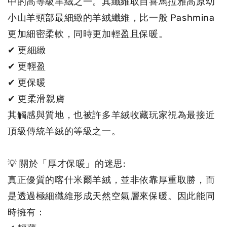
中的高等級羊絨之一。其纖維取自喜馬拉雅高原幼
小山羊頸部最細緻的羊絨纖維，比一般 Pashmina 
更加細密柔軟，同時更加輕盈且保暖。

✔ 更細緻

✔ 更輕盈

✔ 更保暖

✔ 更柔滑親膚

其觸感與質地，也被許多羊絨收藏玩家視為最接近
頂級傳統羊絨的等級之一。

💡 關於「厚才保暖」的迷思:

真正優質的喀什米爾羊絨，並非依靠厚重取勝，而
是透過極細纖維形成天然空氣層來保暖。因此能同
時擁有：
