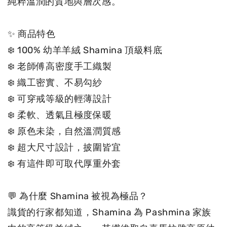
純粹溫潤的質地與層次感。

✨ 商品特色

❄️ 100% 幼羊羊絨 Shamina 頂級料底

❄️ 老師傅高密度手工織製

❄️ 織工密實、不易勾紗

❄️ 可穿戒等級的輕薄設計

❄️ 柔軟、透氣且極度保暖

❄️ 原色未染，自然溫潤質感

❄️ 超大尺寸設計，披圍皆宜

❄️ 有這件即可取代厚重外套

💬 為什麼 Shamina 被視為極品？

識貨的行家都知道，Shamina 為 Pashmina 家族