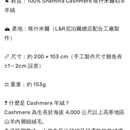
🐐 材質：100% Shamina Cashmere 喀什米爾幼羊
羊絨

🏔 產地：喀什米爾（L&R尼泊爾總店配合工廠製
作）

📏 尺寸：約 200 × 103 cm（手工製作尺寸難免有 
±1～2cm 誤差）

⚖️ 重量：約 153g

❓ 什麼是 Cashmere 羊絨？

Cashmere 為生長於海拔 4,000 公尺以上高寒地區
山羊內層細絨毛。
