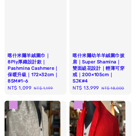
喀什米爾羊絨圍巾｜
喀什米爾幼羊羊絨圍巾披
8Ply厚織設計款｜
肩｜Super Shamina｜
Pashmina Cashmere｜
雙面緹花設計｜輕薄可穿
保暖升級｜172×32cm｜
戒｜200×105cm｜
8SM#1-6
SJK#4
Sale
NT$ 1,099
Regular
Sale
NT$ 13,999
Regular
NT$ 1,199
NT$ 18,000
price
price
price
price
優惠
優惠