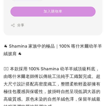
加入購物車
分享
🐐 Shamina 家族中的極品｜100% 喀什米爾幼羊羊
絨披肩 🐐

❤️‍🔥 本款採用 100% Shamina 幼羊羊絨頂級料底，
由
喀什米爾
老師傅以傳統工法純手工織製完成。超
大尺寸設計搭配高密度織工，整體柔軟輕盈卻擁有
極佳包覆感與保暖性，披掛時自然呈現低調大器的
高級質感。原色未染的自然羊絨色澤，保留羊絨最