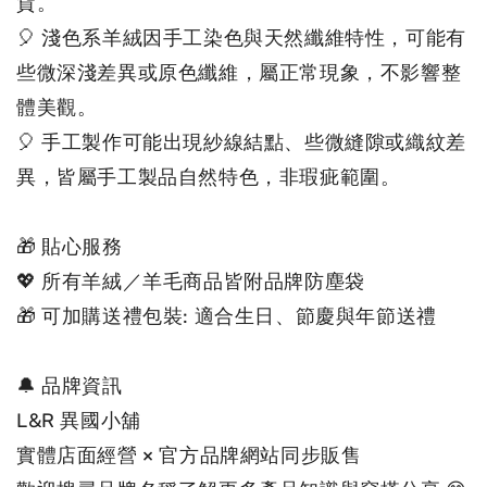
貨。

🎈 淺色系羊絨因手工染色與天然纖維特性，可能有
些微深淺差異或原色纖維，屬正常現象，不影響整
體美觀。

🎈 手工製作可能出現紗線結點、些微縫隙或織紋差
異，皆屬手工製品自然特色，非瑕疵範圍。

🎁 貼心服務

💖 所有羊絨／羊毛商品皆附品牌防塵袋

🎁 可加購送禮包裝: 適合生日、節慶與年節送禮

🔔 品牌資訊

L&R 異國小舖

實體店面經營 × 官方品牌網站同步販售
