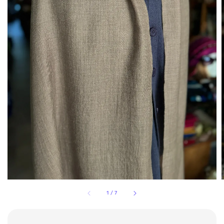
1
/
7