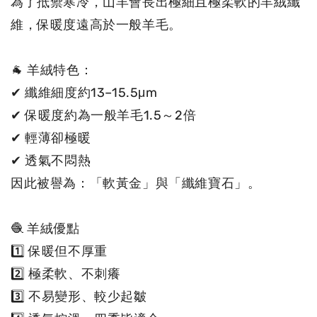
為了抵禦寒冷，山羊會長出極細且極柔軟的羊絨纖
維，保暖度遠高於一般羊毛。

🐐 羊絨特色：

✔ 纖維細度約13–15.5μm

✔ 保暖度約為一般羊毛1.5～2倍

✔ 輕薄卻極暖

✔ 透氣不悶熱

因此被譽為：「軟黃金」與「纖維寶石」。

🧶 羊絨優點

1️⃣ 保暖但不厚重

2️⃣ 極柔軟、不刺癢

3️⃣ 不易變形、較少起皺
